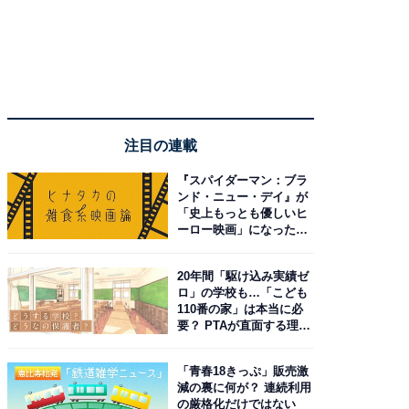
注目の連載
『スパイダーマン：ブラ
ンド・ニュー・デイ』が
「史上もっとも優しいヒ
ーロー映画」になった理
由。予習したい作品は？
20年間「駆け込み実績ゼ
ロ」の学校も…「こども
110番の家」は本当に必
要？ PTAが直面する理想
と現実
「青春18きっぷ」販売激
減の裏に何が？ 連続利用
の厳格化だけではない