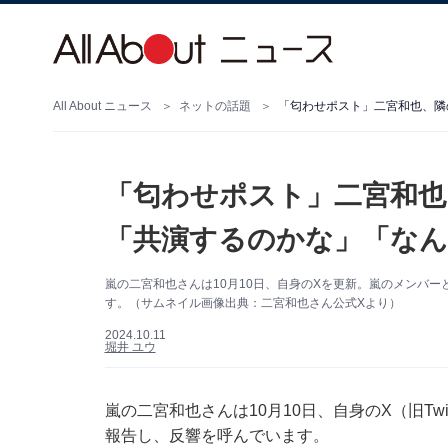
All About ニュース
ネットの話題
「匂わせポスト」二宮和也、隣
「匂わせポスト」二宮和也
「共演するのかな」「なん
嵐の二宮和也さんは10月10日、自身のXを更新。嵐のメンバ
す。（サムネイル画像出典：二宮和也さん公式Xより）
2024.10.11
堀井 ユウ
嵐の二宮和也さんは10月10日、自身のX（旧Tw
報告し、反響を呼んでいます。