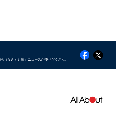
知ら（なきゃ）損」ニュースが盛りだくさん。