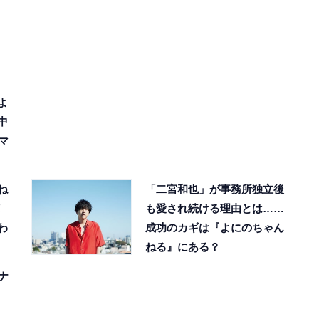
よ
中
マ
ね
「二宮和也」が事務所独立後
も愛され続ける理由とは……
わ
成功のカギは『よにのちゃん
ねる』にある？
ナ