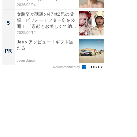
刃...
2026/08/04
2026/08/0
女装姿が話題の47歳2児の父
「2人と
親、ビフォーアフター姿を公
團十郎
5
5
開！ 「素顔もお美しくて納...
「後ろ
「...
2025/06/12
2026/08/0
Jeep アソビュー！ギフト当
全国の
たる
付きの
PR
PR
Jeep Japan
COCO VIL
Recommended by