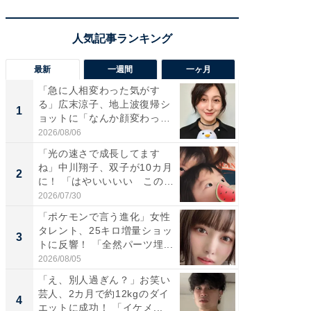
最新
一週間
一ヶ月
「急に人相変わった気がす
「さす
る」広末涼子、地上波復帰シ
は」高
1
1
ョットに「なんか顔変わっ
災地を
た」の...
「カ...
2026/08/06
2026/08/0
「光の速さで成長してます
「女の
ね」中川翔子、双子が10カ月
介、バ
2
2
に！ 「はやいいいい この
らのプレ
前...
愛...
2026/07/30
2026/08/0
「ポケモンで言う進化」女性
「好感
タレント、25キロ増量ショッ
や、“マ
3
3
トに反響！ 「全然パーツ埋...
画変更
財...
2026/08/05
2026/07/3
「え、別人過ぎん？」お笑い
「脚が
芸人、2カ月で約12kgのダイ
横川尚
4
4
エットに成功！ 「イケメ...
ムキな姿