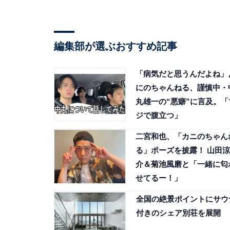
編集部が選ぶおすすめ記事
「病気だと思うんだよね」
にのちゃんねる、謹慎中・
丸雄一の“悪癖”に言及。「
ジで腹立つ」
二宮和也、「カニのちゃん
る」ポーズを披露！ 山田涼
介＆菊池風磨と「一緒に匂
せてるー！」
全国の絶景ポイントにサウ
付きのシェア別荘を展開