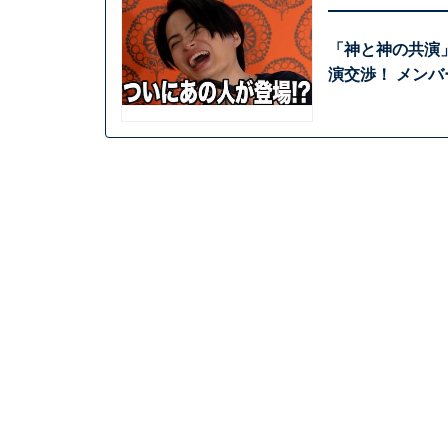
「神と神の共演
演交渉！ メンバ