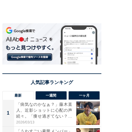
最新
一週間
一ヶ月
「病気なのかなぁ？」藤木直
「さす
人、近影ショットに心配の声
は」高
1
1
続々。「痩せ過ぎてない？」
災地を
「...
「カ...
2026/03/13
2026/08/0
「うわすごい豪華メンバー」
「女の