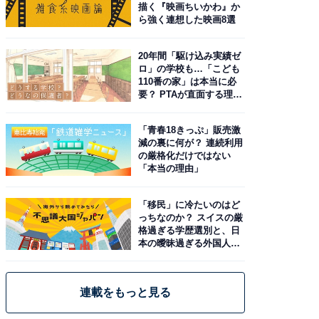
描く『映画ちいかわ』か
ら強く連想した映画8選
20年間「駆け込み実績ゼ
ロ」の学校も…「こども
110番の家」は本当に必
要？ PTAが直面する理想
と現実
「青春18きっぷ」販売激
減の裏に何が？ 連続利用
の厳格化だけではない
「本当の理由」
「移民」に冷たいのはど
っちなのか？ スイスの厳
格過ぎる学歴選別と、日
本の曖昧過ぎる外国人政
策
連載をもっと見る