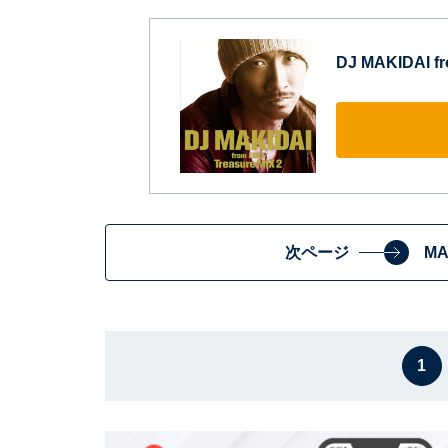
DJ MAKIDAI f
次ページ
M
1