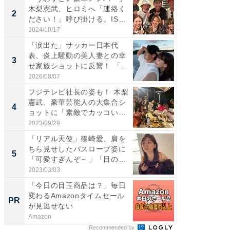
木梨憲武、ヒロミへ「連絡く
介、バ
2
2
ださい！」呼び掛ける。IS
らのプレ
S...
愛...
2024/10/17
2026/08/0
「涙出た」サッカー日本代
「脚が
表、炎上騒動の美人妻との幸
横川尚
3
3
せ家族ショットに反響！ 「最
ムキな姿
高...
刃...
2026/08/07
2026/08/0
フジテレビ社長の姿も！ 木梨
「え、
憲武、豪華芸能人の大集合シ
芸人、2
4
4
ョットに「素敵でカッコい
エットに
い...
2023/09/29
2026/08/0
「リアル天使」篠崎愛、肩を
「脳がバ
ちら見せしたバスローブ姿に
装姿が話
5
5
「可愛すぎんぞ～」「目の表
のお父さ
情...
2023/03/03
2026/08/0
「今日の目玉商品は？」毎日
【西野
変わるAmazonタイムセール
刊『北
PR
PR
が見逃せない
くか』
Amazon
FINCHI o
Recommended by