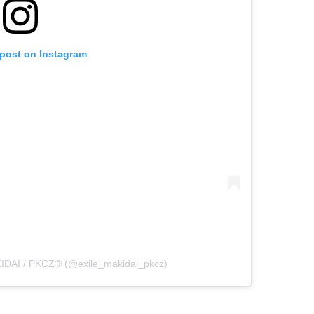
 post on Instagram
IDAI / PKCZ®︎ (@exile_makidai_pkcz)