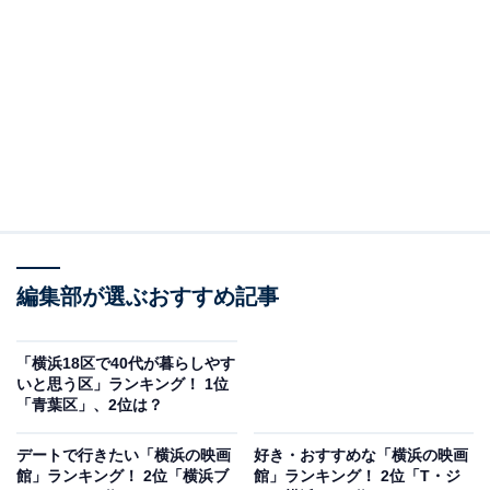
全8スクリーンでデジタル7.1ch対応。みなとみらい地区
で唯一、
4DX（映画の世界観を五感で楽しめる体感型上
映システム）
を導入しています。4DX上映作品を鑑賞す
れば、映画の中にいるような感覚を友達と一緒に体験で
きます。
横浜ワールドポーターズは館内に飲食店やフードコート
が充実しているので、鑑賞前後に食事を楽しむことも。
また、ゲームセンターやショッピングモールなどもあ
り、施設内で1日中過ごせます。
編集部が選ぶおすすめ記事
回答者からは「映画をみたあとも遊べる施設がそろって
「横浜18区で40代が暮らしやす
いと思う区」ランキング！ 1位
いる」（30代女性／埼玉県）、「同じ階にゲームセンタ
「青葉区」、2位は？
ーがあるし、施設内の他店舗も友人と遊ぶに向いている
と思うので」（20代女性／神奈川県）、「映画を見たあ
デートで行きたい「横浜の映画
好き・おすすめな「横浜の映画
館」ランキング！ 2位「横浜ブ
館」ランキング！ 2位「T・ジ
との買い物やお茶にも行きやすいから」（30代女性／神