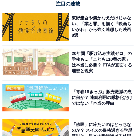
注目の連載
商標または登録商標です。
東野圭吾や湊かなえだけじゃな
い、「業と罪」を描く『映画ち
回答者からは「横浜駅が多くの線が通っており、集合が
いかわ』から強く連想した映画
1番便利なため」（20代女性／神奈川県）、「横浜駅で
8選
集まりやすく、お酒を楽しむ飲食店街も近いので映画後
に一杯飲みながら感想を言い合える」（30代男性／神奈
20年間「駆け込み実績ゼロ」の
川県）、「ドルビーシネマで感動を共有したいから」
学校も…「こども110番の家」
は本当に必要？ PTAが直面する
（20代女性／神奈川県）という声が上がっています。
理想と現実
※回答者のコメントは原文ママです
「青春18きっぷ」販売激減の裏
に何が？ 連続利用の厳格化だけ
この記事の執筆者：田辺 紫 プロフィール
ではない「本当の理由」
神奈川県在住コピーライター。2001年2月より総合情報
サイト「All About」で横浜ガイドを務める。2009年4
「移民」に冷たいのはどっちな
月、第3回かながわ検定 横浜ライセンス1級取得。「横浜
のか？ スイスの厳格過ぎる学歴
ウォッチャー」として、ブログ、SNSを運営。
選別と、日本の曖昧過ぎる外国