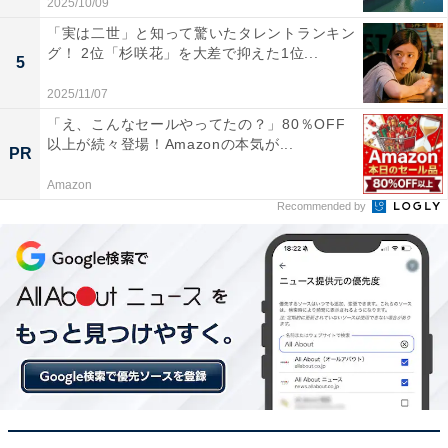
2025/10/09
全9スクリーン（計1230席、うち車椅子スペース18席）
「実は二世」と知って驚いたタレントランキン
あり、メインシアターの「4番シアター（8階、全327
グ！ 2位「杉咲花」を大差で抑えた1位...
5
席）」が 「
DOLBY CINEMA（ドルビーシネマ）
※」 に
2025/11/07
対応。黒をより黒く表現する「Dolby Vision（ドルビー
「え、こんなセールやってたの？」80％OFF
ビジョン）プロジェクションシステム」、音を制作者の
以上が続々登場！Amazonの本気が...
PR
意図通りに移動させる「Dolby Atmos（ドルビーアトモ
Amazon
ス）」により、その場にいるかのようなリアルさを友達
Recommended by
と共有できるでしょう。
また、9階にあるラウンジは、開場までの時間に利用可
能。8階と10階で販売しているフードであれば持ち込み
OKです（2024年10月18日現在）。
※Dolby、ドルビー、Dolby Atmos、Dolby Cinema、
Dolby Vision、およびダブルD記号は、アメリカ合衆国と
またはそのほかの国におけるドルビーラボラトリーズの