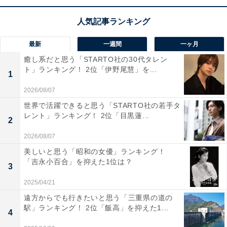
最新
一週間
一ヶ月
癒し系だと思う「STARTO社の30代タレン
ト」ランキング！ 2位「伊野尾慧」を...
1
2026/08/07
世界で活躍できると思う「STARTO社の若手タ
レント」ランキング！ 2位「目黒蓮...
2
2026/08/07
美しいと思う「昭和の女優」ランキング！
「吉永小百合」を抑えた1位は？
開場までの時間を過ごせる「ラウンジ」を9階に設置（筆者撮影）
3
第1位に輝いたのは「
T・ジョイ横浜
」でした。 JR横浜
2025/04/21
タワーの8～10階にある映画館で、
横浜駅西口に直結
し
遠方からでも行きたいと思う「三重県の道の
駅」ランキング！ 2位「飯高」を抑えた1...
ているので、友達との待ち合わせにも便利です。
4