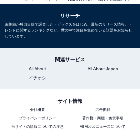
こちらもおすすめ
リサーチ
家族や子どもと行きたい「横浜の映画館」ラン
キング！ 2位「TOHOシネマズららぽーと横
編集部が独自目線で調査したトピックスをはじめ、最新のリリース情報、ト
浜」、1位は？
レンドに関するランキングなど、世の中で注目を集めている話題をお知らせ
しています。
関連サービス
All About
All About Japan
イチオシ
1
2
サイト情報
会社概要
広告掲載
プライバシーポリシー
著作権・商標・免責事項
当サイトの情報についての注意
All About ニュースについて