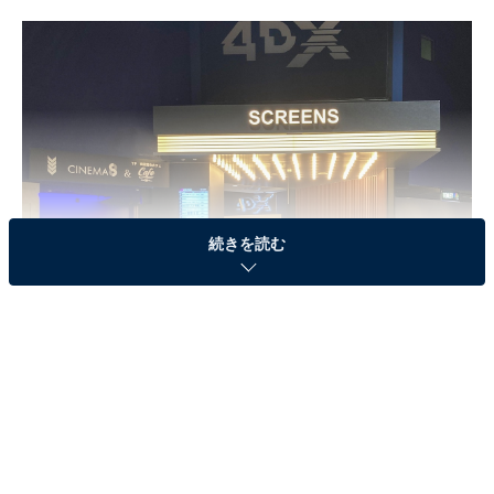
続きを読む
みなとみらいエリアで唯一、「4DX」を導入している（提供画像）
第2位は
横浜ワールドポーターズ5階
にある「
イオンシネ
マみなとみらい
」でした！