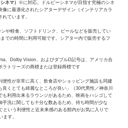
ビーシネマ）
※に対応。ドルビーシネマが目指す究極のシネ
映像に最適化されたシアターデザイン（インテリアカラ
されています。
ーンや軽食、ソフトドリンク、ビールなどを販売してい
場までの時間に利用可能です。シアター内で販売するフ
Cinema、Dolby Vision、およびダブルD記号は、アメリカ合
ボラトリーズの商標または登録商標です
利便性が非常に高く、飲食店やショッピング施設も同建
も良くとても綺麗なところが良い」（30代男性／神奈川
でも利用出来るラウンジがあるため、映画をハシゴして
御手洗に関しても十分な数あるため、待ち時間が少な
すぐという利便性と近未来感のある館内がお気に入りで
います。