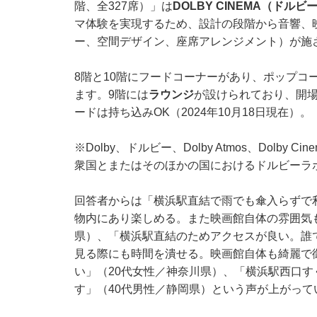
階、全327席）」は
DOLBY CINEMA（ドル
マ体験を実現するため、設計の段階から音響、
ー、空間デザイン、座席アレンジメント）が施
8階と10階にフードコーナーがあり、ポップコ
ます。9階には
ラウンジ
が設けられており、開
ードは持ち込みOK（2024年10月18日現在）。
※Dolby、ドルビー、Dolby Atmos、Dolby 
衆国とまたはそのほかの国におけるドルビーラ
回答者からは「横浜駅直結で雨でも傘入らずで
物内にあり楽しめる。また映画館自体の雰囲気
県）、「横浜駅直結のためアクセスが良い。誰
見る際にも時間を潰せる。映画館自体も綺麗で
い」（20代女性／神奈川県）、「横浜駅西口
す」（40代男性／静岡県）という声が上がって