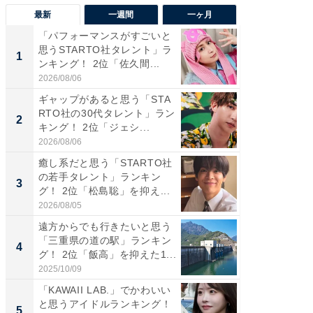
最新
一週間
一ヶ月
「パフォーマンスがすごいと
「癒し系
思うSTARTO社タレント」ラ
タレント
1
1
ンキング！ 2位「佐久間...
「井ノ原
2026/08/06
2026/08/0
ギャップがあると思う「STA
癒し系だ
RTO社の30代タレント」ラン
の若手
2
2
キング！ 2位「ジェシ...
グ！ 2
2026/08/06
2026/08/0
癒し系だと思う「STARTO社
ギャップ
の若手タレント」ランキン
RTO社
3
3
グ！ 2位「松島聡」を抑え...
キング！
2026/08/05
2026/08/0
遠方からでも行きたいと思う
「世界で
「三重県の道の駅」ランキン
ARTO
4
4
グ！ 2位「飯高」を抑えた1...
グ！ 2
2025/10/09
2026/08/0
「KAWAII LAB.」でかわいい
身長を知
と思うアイドルランキング！
性俳優」
5
5