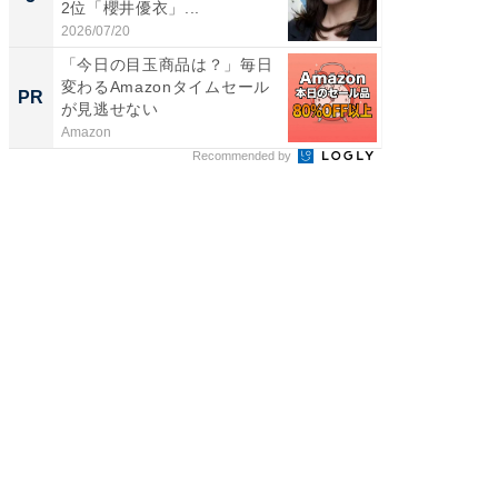
2位「櫻井優衣」...
「鈴木
倒...
2026/07/20
2026/08/0
「今日の目玉商品は？」毎日
すべて
変わるAmazonタイムセール
るその
PR
PR
が見逃せない
Amazon
COCO VIL
Recommended by