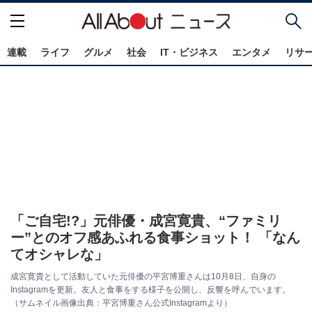
連載
ライフ
グルメ
社会
IT・ビジネス
エンタメ
リサ
「ご自宅!?」元俳優・成宮寛貴、“ファミリ
ー”とのオフ感あふれる食事ショット！ 「なん
てオシャレな」
成宮寛貴として活動していた元俳優の平宮博重さんは10月8日、自身の
Instagramを更新。友人と食事をする様子を公開し、反響を呼んでいます。
（サムネイル画像出典：平宮博重さん公式Instagramより）