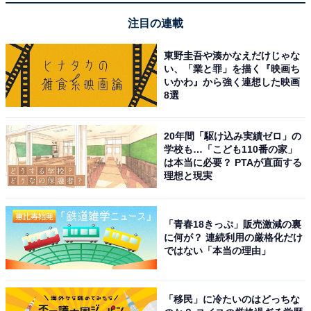
注目の連載
東野圭吾や湊かなえだけじゃな
い、「業と罪」を描く『映画ち
いかわ』から強く連想した映画
8選
20年間「駆け込み実績ゼロ」の
学校も…「こども110番の家」
は本当に必要？ PTAが直面する
理想と現実
「青春18きっぷ」販売激減の裏
に何が？ 連続利用の厳格化だけ
ではない「本当の理由」
「移民」に冷たいのはどっちな