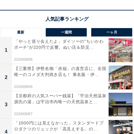
最新
一週間
一ヶ月
「やっと巡り会えたよ」ダイソーの“ちいかわ
ポーチ”が220円で反響。ぬい活＆防災...
1
2026/08/06
【三重県】伊勢名物「赤福」の直営店に、全国
唯一のコメダ大判焼き店も！ 東名阪・伊...
2
2026/08/06
【京都府の人気スーパー銭湯】「宇治天然温泉
源氏の湯」は宇治市内唯一の天然温泉と...
3
2026/08/07
「1000円には見えなかった」スタンダードプ
ロダクツのリュックが「高見えする」の...
4