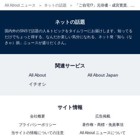
All About ニュース
ネットの話題
「ご自宅!?」元俳優・成宮寛貴、“ファミリー”とのオフ感あふれる食事ショット！ 「なんてオシャレな」
ネットの話題
国内外のSNSで話題の人＆トピックをタイムリーにお届けします。知ってる
だけでちょっと得する、なんだか楽しい気分になれる、ネット発「知ら（な
きゃ）損」ニュースが盛りだくさん。
関連サービス
All About
All About Japan
イチオシ
サイト情報
会社概要
広告掲載
プライバシーポリシー
著作権・商標・免責事項
当サイトの情報についての注意
All About ニュースについて