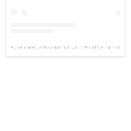
A post shared by HiroshigeNarimiya? (@hiroshige_narimiya)