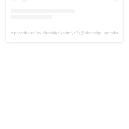
A post shared by HiroshigeNarimiya? (@hiroshige_narimiya)