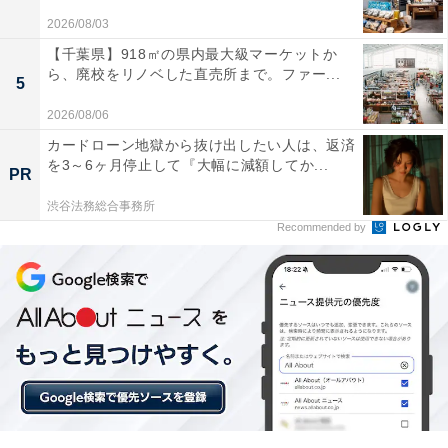
2026/08/03
【千葉県】918㎡の県内最大級マーケットか
ら、廃校をリノベした直売所まで。ファー...
5
2026/08/06
カードローン地獄から抜け出したい人は、返済
を3～6ヶ月停止して『大幅に減額してか...
PR
渋谷法務総合事務所
Recommended by