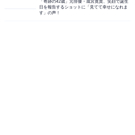
「奇跡の42歳」元俳優・成宮寛貴、笑顔で誕生
日を報告するショットに「見てて幸せになれま
す」の声！