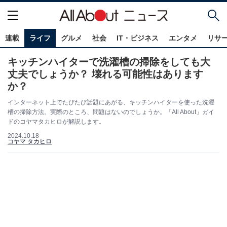
連載
ライフ
グルメ
社会
IT・ビジネス
エンタメ
リサ
キッチンハイターで洗濯槽の掃除をしても大
丈夫でしょうか？ 壊れる可能性はあります
か？
インターネット上でたびたび話題にあがる、キッチンハイターを使った洗濯
槽の掃除方法。実際のところ、問題はないのでしょうか。「All About」ガイ
ドのコヤマタカヒロが解説します。
2024.10.18
コヤマ タカヒロ