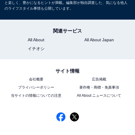
と楽しく、豊かになるヒントが満載。編集部が独自調査した、気になる他人
「コヤマキッチン」を用意。
のライフスタイル事情も公開しています。
関連サービス
次ページ
洗濯機の寿命は何年くらい？
All About
All About Japan
イチオシ
サイト情報
会社概要
広告掲載
プライバシーポリシー
著作権・商標・免責事項
当サイトの情報についての注意
All About ニュースについて