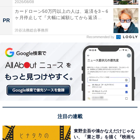
2026/08/08
加えて、クエン酸や重曹、酢などの使用もNG。最悪の場
カードローン50万円以上の人は、返済を3～6
合、洗濯槽やその他部品を傷めてしまう場合もありま
ヶ月停止して『大幅に減額してから返済...
PR
す。
渋谷法務総合事務所
Recommended by
安いから、手軽だからと、気にせず、非推奨の洗浄剤を
使って洗濯槽にダメージが発生したら、余計に修理費用
がかさんでしまうことになりかねません。さらにはメー
カー保証が受けられなくなる可能性もあります。洗濯槽
のニオイやカビが気になった場合には、使っている洗濯
機のマニュアルを十分に確認した上で、推奨されている
洗浄剤を使いましょう。
注目の連載
東野圭吾や湊かなえだけじゃな
い、「業と罪」を描く『映画ち