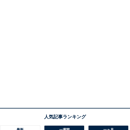
チンハイター」で洗濯槽の掃除ができるという話です。
結論からいうと、メーカーは推奨していないため自己責
任になります。
また、メーカー間でも細かい意見が分かれており、衣料
用漂白剤である「ハイター」は、日立と東芝は使用OKで
すが、パナソニックは非推奨、シャープは、「絶対に入
れないでください」と強い表現で禁止しています。そし
てキッチンハイターに関しては、ハッキリと触れている
のは絶対禁止のシャープのみ。これらの情報から考えれ
ば、キッチンハイターの使用は基本的に避けた方がよさ
そうです。
最新
一週間
一ヶ月