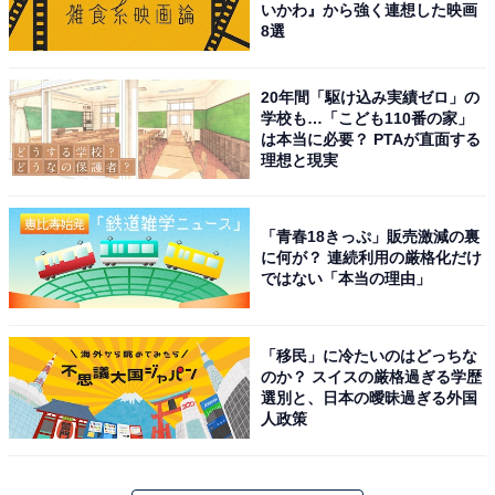
いかわ』から強く連想した映画
8選
20年間「駆け込み実績ゼロ」の
学校も…「こども110番の家」
は本当に必要？ PTAが直面する
理想と現実
All About ガイドがすすめる洗濯機：パナソニック
「青春18きっぷ」販売激減の裏
に何が？ 連続利用の厳格化だけ
「NA-LX129D」
ではない「本当の理由」
「移民」に冷たいのはどっちな
のか？ スイスの厳格過ぎる学歴
選別と、日本の曖昧過ぎる外国
人政策