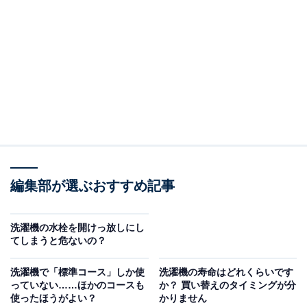
（回答）
基本的には目的外使用になるため自己責任となりま
す。できるだけ洗濯槽用の製品を使いましょう。
どういうことなのか、以下で詳しく解説します。
※本記事で紹介している商品の購入やサービスの利用により、売上の一部が
オールアバウトに還元されることがあります。
メーカーは推奨していません
編集部が選ぶおすすめ記事
洗濯機を長く使っていると、洗濯槽の外側に付着する汚
れやカビなどが気になりますよね。家電メーカー各社は
洗濯機の水栓を開けっ放しにし
専用の洗濯槽用洗剤を用意しているほか、洗剤メーカー
てしまうと危ないの？
各社からも洗濯槽用洗剤が発売されています。
洗濯機で「標準コース」しか使
洗濯機の寿命はどれくらいです
っていない……ほかのコースも
か？ 買い替えのタイミングが分
その中で、インターネット上でいわれているのが「キッ
使ったほうがよい？
かりません