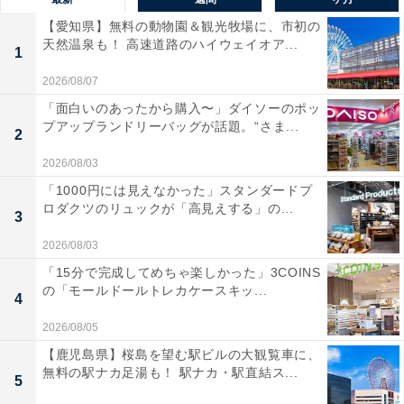
【愛知県】無料の動物園＆観光牧場に、市初の
天然温泉も！ 高速道路のハイウェイオア...
1
2026/08/07
「面白いのあったから購入〜」ダイソーのポッ
プアップランドリーバッグが話題。“さま...
2
2026/08/03
「1000円には見えなかった」スタンダードプ
ロダクツのリュックが「高見えする」の...
クエン酸や重曹、酢などもNGです
3
2026/08/03
そのほかの注意点としてパナソニックは、泡立ちが多過
「15分で完成してめちゃ楽しかった」3COINS
ぎる洗浄剤を使った場合、十分な効果が得られる前に途
の「モールドールトレカケースキッ...
4
中排水されることがあるとしています。また、泡が十分
2026/08/05
に排水されなかった場合、その洗剤が次に洗う衣類に付
【鹿児島県】桜島を望む駅ビルの大観覧車に、
着してしまうこともあるとのことです。
無料の駅ナカ足湯も！ 駅ナカ・駅直結ス...
5