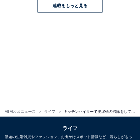
連載をもっと見る
パナソニック ドラム式洗濯乾燥機 幅63.9cm 洗濯12kg/乾
燥6kg 左開き NA-LX129DL-W マットホワイト トリプル
自動投入 スマホで洗濯 温水スゴ落ち泡洗浄 ナノイーX は
やふわ乾燥ヒートポンプ
Amazonで見る
この記事の筆者：
コヤマ タカヒロ
1973年生まれ。家電とデジタルガジェットをメイン
に雑誌やWebなど様々な媒体で執筆するライター。
執筆以外に監修やコンサルティングなども行ってお
All About ニュース
ライフ
キッチンハイターで洗濯槽の掃除をしても大丈夫でしょうか？ 壊れる可能性はありますか？
り、企業の製品開発、人材教育、PR戦略に関するア
ドバイザーなども務める。米・食味鑑定士の資格を
ライフ
所有。家電のテストと撮影のための家電スタジオ
話題の生活雑貨やファッション、お出かけスポット情報など、暮らしがもっ