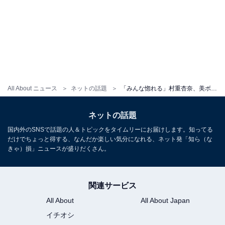
All About ニュース
ネットの話題
「みんな惚れる」村重杏奈、美ボディライン際立つ肩出しコーデを披露！ 「やっぱり美人」
ネットの話題
国内外のSNSで話題の人＆トピックをタイムリーにお届けします。知ってる
だけでちょっと得する、なんだか楽しい気分になれる、ネット発「知ら（な
きゃ）損」ニュースが盛りだくさん。
関連サービス
All About
All About Japan
イチオシ