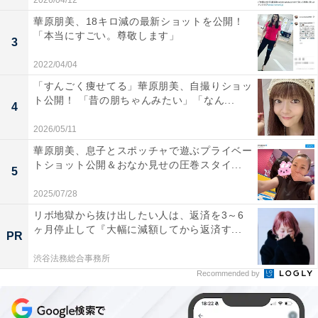
2026/04/12
華原朋美、18キロ減の最新ショットを公開！
「本当にすごい。尊敬します」
3
2022/04/04
「すんごく痩せてる」華原朋美、自撮りショッ
ト公開！ 「昔の朋ちゃんみたい」「なん...
4
2026/05/11
華原朋美、息子とスポッチャで遊ぶプライベー
トショット公開＆おなか見せの圧巻スタイ...
5
2025/07/28
リボ地獄から抜け出したい人は、返済を3～6
ヶ月停止して『大幅に減額してから返済す...
PR
渋谷法務総合事務所
Recommended by