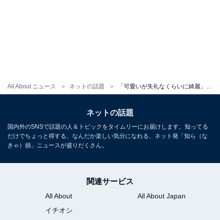
All About ニュース
ネットの話題
「可愛いが失礼なくらいに綺麗」完熟フレッシュ・池田レイラ、美人ショットに驚きの声！ 「大人の女」
ネットの話題
国内外のSNSで話題の人＆トピックをタイムリーにお届けします。知ってる
だけでちょっと得する、なんだか楽しい気分になれる、ネット発「知ら（な
きゃ）損」ニュースが盛りだくさん。
関連サービス
All About
All About Japan
イチオシ