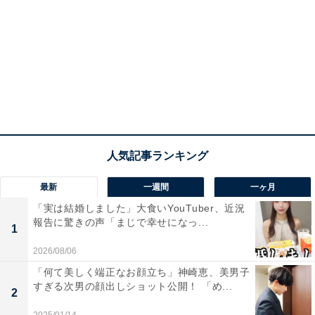
最新
一週間
一ヶ月
「実は結婚しました」大食いYouTuber、近況
報告に驚きの声「まじで幸せになっ...
1
2026/08/06
「何て美しく端正なお顔立ち」神崎恵、美男子
すぎる次男の顔出しショット公開！ 「め...
2