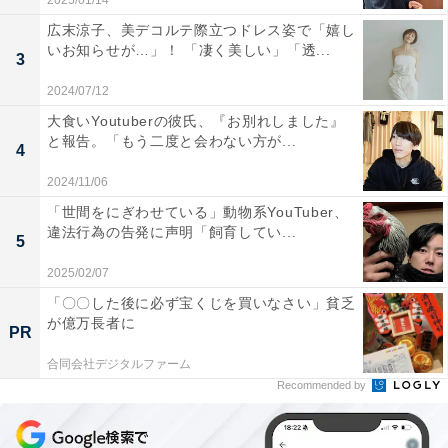
2025/01/14
広末涼子、美デコルテ際立つドレス姿で「嬉し
いお知らせが…」！ 「凄く美しい」「透...
3
2024/07/12
大食いYoutuberの彼氏、『お別れしました』
と報告。「もう二度と会わない方が...
4
2024/11/06
「世間をにぎわせている」動物系YouTuber、
違法行為の告発に声明「飼育してい...
5
2025/02/07
「〇〇した後に必ず宝くじを買いなさい」貧乏
が億万長者に
PR
合同会社デジタルファーム
Recommended by