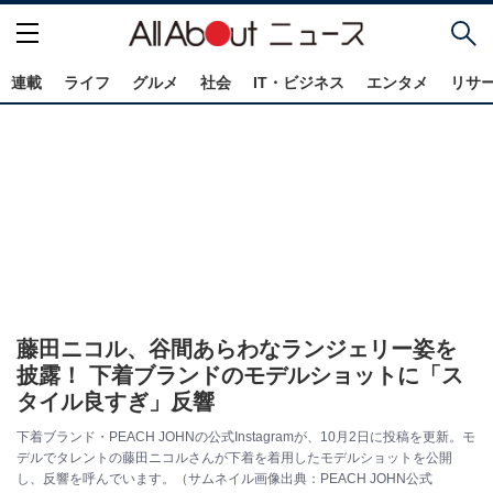
連載
ライフ
グルメ
社会
IT・ビジネス
エンタメ
リサ
藤田ニコル、谷間あらわなランジェリー姿を
披露！ 下着ブランドのモデルショットに「ス
タイル良すぎ」反響
下着ブランド・PEACH JOHNの公式Instagramが、10月2日に投稿を更新。モ
デルでタレントの藤田ニコルさんが下着を着用したモデルショットを公開
し、反響を呼んでいます。（サムネイル画像出典：PEACH JOHN公式