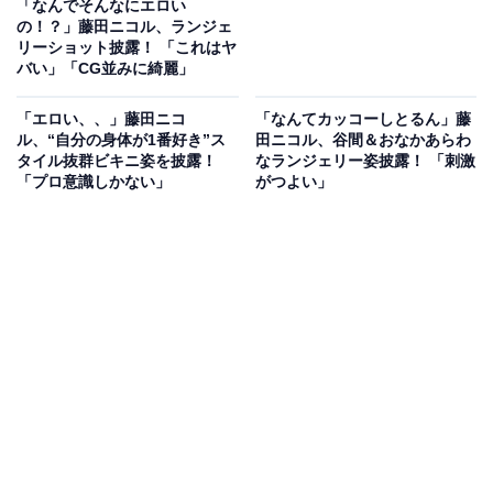
「なんでそんなにエロい
の！？」藤田ニコル、ランジェ
リーショット披露！ 「これはヤ
バい」「CG並みに綺麗」
「エロい、、」藤田ニコ
「なんてカッコーしとるん」藤
ル、“自分の身体が1番好き”ス
田ニコル、谷間＆おなかあらわ
タイル抜群ビキニ姿を披露！
なランジェリー姿披露！ 「刺激
「プロ意識しかない」
がつよい」