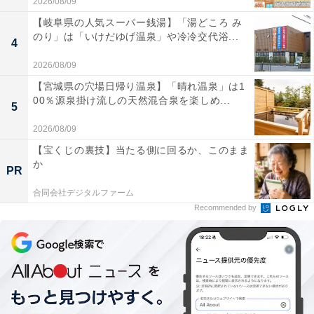
2026/08/09
【岐阜県の人気スーパー銭湯】「湯どころ み
のり」は「いけだゆげ温泉」や冷冷交代浴...
4
2026/08/09
【宮城県の穴場日帰り温泉】「晴れ温泉」は1
00％源泉掛け流しの天然混合泉を楽しめ...
5
2026/08/09
【宝くじの裏技】当たる側に回るか、このまま
か
PR
合同会社デジタルファーム
Recommended by