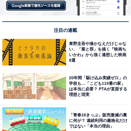
注目の連載
東野圭吾や湊かなえだけじゃな
い、「業と罪」を描く『映画ち
いかわ』から強く連想した映画
8選
20年間「駆け込み実績ゼロ」の
学校も…「こども110番の家」
は本当に必要？ PTAが直面する
理想と現実
「青春18きっぷ」販売激減の裏
に何が？ 連続利用の厳格化だけ
ではない「本当の理由」