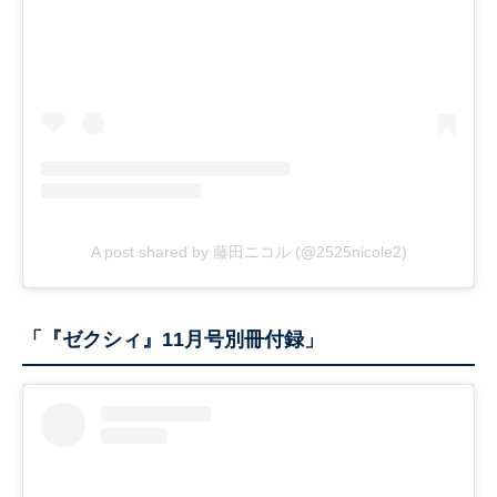
A post shared by 藤田ニコル (@2525nicole2)
「『ゼクシィ』11月号別冊付録」