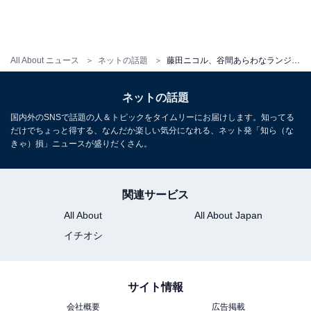
All About ニュース
ネットの話題
藤田ニコル、谷間あらわなランジェリー姿を披露！ 下着ブランドのモデルショットに「スタイル良すぎ」反響
ネットの話題
国内外のSNSで話題の人＆トピックをタイムリーにお届けします。知ってる
だけでちょっと得する、なんだか楽しい気分になれる、ネット発「知ら（な
きゃ）損」ニュースが盛りだくさん。
関連サービス
All About
All About Japan
イチオシ
サイト情報
会社概要
広告掲載