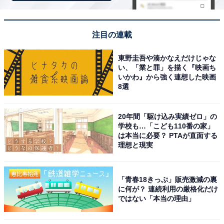
当時は高級品だったピーナツをもっと食べたいという要
望があったため、70年代に一度「5対5」に変更。
注目の連載
あまり売り上げが伸びなかったため、数年後に間を取っ
東野圭吾や湊かなえだけじゃな
た「6対4」に再変更。その後、長らく続いてきました。
い、「業と罪」を描く『映画ち
いかわ』から強く連想した映画
しかし、2019年に亀田製菓自ら「当たり前を疑え！国民
8選
投票」と題して消費者投票を実施。応募総数25万5903票
のうち29.5％を獲得して「7対3」が1位になりました。
20年間「駆け込み実績ゼロ」の
学校も…「こども110番の家」
は本当に必要？ PTAが直面する
この結果を受け、2020年6月から実際に柿の種の比率が
理想と現実
「7対3」に変更され現在に至っています。
「青春18きっぷ」販売激減の裏
定番でありながら進化を続ける亀田の柿の種。この機会
に何が？ 連続利用の厳格化だけ
に食べてみてはいかがでしょうか。
ではない「本当の理由」