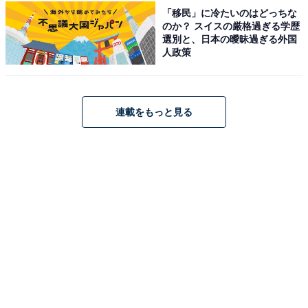
この記事の筆者：
石川 カズキ
「移民」に冷たいのはどっちな
1984年沖縄県生まれ。筑波大学人間学類卒業後、会社員
のか？ スイスの厳格過ぎる学歴
選別と、日本の曖昧過ぎる外国
を経て芸人・作家・コピーライターに。エレキコミッ
人政策
ク・ラーメンズを輩出した芸能事務所トゥインクル・コ
ーポレーション所属。第60回宣伝会議賞コピーゴールド
受賞、LOFT公式YouTubeチャンネル「コントするイシ
連載をもっと見る
カワくん」シリーズのコント台本・出演、KNBラジオ
CMコンテスト2020・2023協賛社賞受賞など。お仕事が
あればお気軽にご連絡ください。AIから仕事を奪うのが
目標です。
こちらもおすすめ
“ポテサラ”は登録商標で使えない!? 元々はロシ
ア料理だった？【10月10日はポテトサラダの
日】