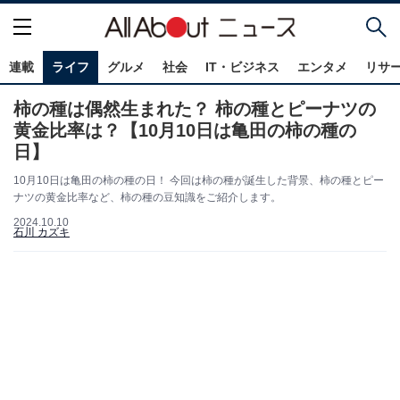
連載
ライフ
グルメ
社会
IT・ビジネス
エンタメ
リサ
柿の種は偶然生まれた？ 柿の種とピーナツの
黄金比率は？【10月10日は亀田の柿の種の
日】
10月10日は亀田の柿の種の日！ 今回は柿の種が誕生した背景、柿の種とピー
ナツの黄金比率など、柿の種の豆知識をご紹介します。
2024.10.10
石川 カズキ