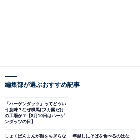
地元で米菓を作っていた「浪花屋製菓」の創業者が、誤
って踏んでしまいゆがんだ「小判型あられ」の金型を、
そのまま使って作ったのが始まり。
取引先から果物の柿の種に似ていると言われて「柿の
種」と命名しました。
実際、新潟名産の「大河津柿」などの甘柿の種は細長い
半月型で、お菓子の柿の種にとてもよく似ています。
編集部が選ぶおすすめ記事
柿の種の製法は開示されたために多くの企業も製造し、
「ハーゲンダッツ」ってどうい
新潟だけではなく全国的な人気菓子になっていきまし
う意味？なぜ群馬に3カ国だけ
た。
の工場が？【8月10日はハーゲ
ンダッツの日】
しょくぱんまんが顔をちぎらな
年越しにそばを食べるのはな