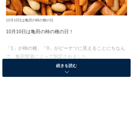
10月10日は亀田の柿の種の日
10月10日は亀田の柿の種の日！
「1」が柿の種、「0」がピーナツに見えることにちなん
で、亀田製菓によって制定されました。
続きを読む
今回は柿の種の誕生秘話、柿の種とピーナツの黄金比率
など、柿の種の豆知識をご紹介します。
柿の種は「偶然」生まれた
柿の種は、1924年に新潟県長岡市で生まれたお菓子で
す。