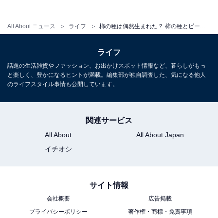
All About ニュース
ライフ
柿の種は偶然生まれた？ 柿の種とピーナツの黄金比率は？【10月10日は亀田の柿の種の日】
ライフ
話題の生活雑貨やファッション、お出かけスポット情報など、暮らしがもっ
と楽しく、豊かになるヒントが満載。編集部が独自調査した、気になる他人
のライフスタイル事情も公開しています。
関連サービス
All About
All About Japan
イチオシ
サイト情報
会社概要
広告掲載
プライバシーポリシー
著作権・商標・免責事項