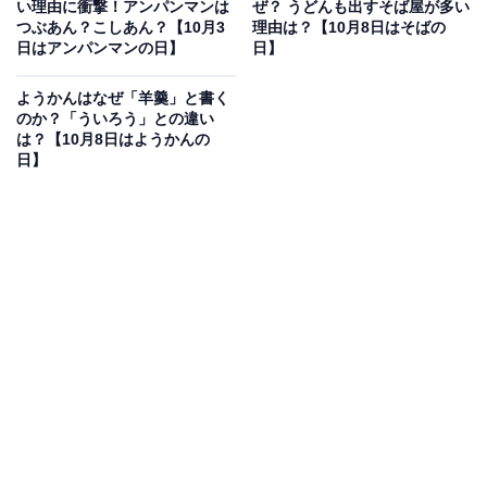
い理由に衝撃！アンパンマンは
ぜ？ うどんも出すそば屋が多い
つぶあん？こしあん？【10月3
理由は？【10月8日はそばの
日はアンパンマンの日】
日】
ようかんはなぜ「羊羹」と書く
のか？「ういろう」との違い
は？【10月8日はようかんの
日】
最初に「柿ピー」を作ったのは誰？
亀田の柿の種にはピーナツが入っていますが、この「柿
ピー」スタイルを最初に考案したのは誰なのでしょう
か。