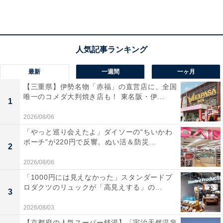
諸説ありますが、有力なのは二つの説だとされていま
す。一つは、帝国ホテルのバーで、西洋にならいおつま
みとしてナッツを提供する際に、日本らしさを出すため
に柿の種を混ぜたというもの。
もう一つは、亀田製菓の直売所が発祥説。店番をしてい
最新
一週間
一ヶ月
た創業者の妻が瓶詰の柿の種とピーナツが並んでいるの
【三重県】伊勢名物「赤福」の直営店に、全国
唯一のコメダ大判焼き店も！ 東名阪・伊...
を見て、一緒に食べてみたらおいしかったので商品化し
1
たというもの。
2026/08/06
「やっと巡り会えたよ」ダイソーの“ちいかわ
どちらにしても、記念日である10月10日が「0」をピー
ポーチ”が220円で反響。ぬい活＆防災...
2
ナツに見立てていることからも分かる通り、もはや亀田
2026/08/06
の柿の種にとって、ピーナツはなくてはならない存在で
「1000円には見えなかった」スタンダードプ
しょう。
ロダクツのリュックが「高見えする」の...
3
2026/08/03
【京都府の人気スーパー銭湯】「宇治天然温泉