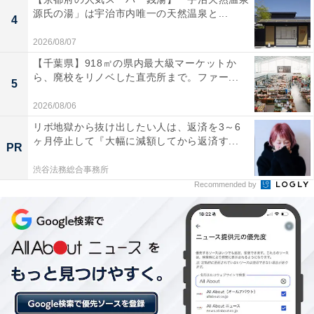
源氏の湯」は宇治市内唯一の天然温泉と...
4
2026/08/07
【千葉県】918㎡の県内最大級マーケットか
ら、廃校をリノベした直売所まで。ファー...
5
2026/08/06
リボ地獄から抜け出したい人は、返済を3～6
ヶ月停止して『大幅に減額してから返済す...
PR
渋谷法務総合事務所
Recommended by
柿の種とピーナツの黄金比率は？
亀田製菓がピーナツ入り柿の種を発売開始したのは1966
年ですが、当時の柿の種とピーナツの比率は「7対3」で
した。