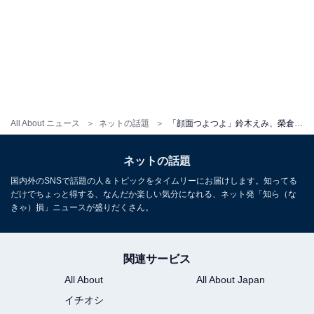
All About ニュース
ネットの話題
「顔面つよつよ」鈴木えみ、榮倉奈々とのツーショットにファン歓喜！ 「やっぱりこのコンビが１番！」
ネットの話題
国内外のSNSで話題の人＆トピックをタイムリーにお届けします。知ってる
だけでちょっと得する、なんだか楽しい気分になれる、ネット発「知ら（な
きゃ）損」ニュースが盛りだくさん。
関連サービス
All About
All About Japan
イチオシ