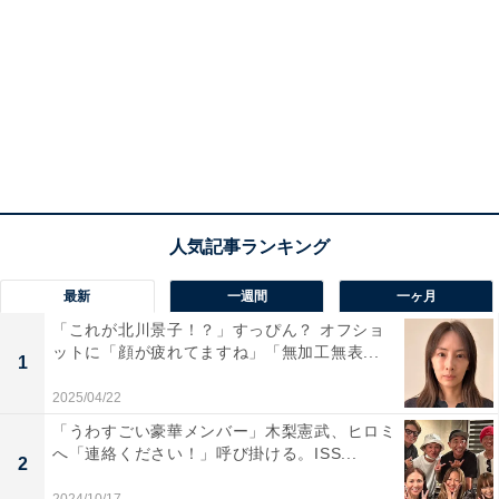
最新
一週間
一ヶ月
「これが北川景子！？」すっぴん？ オフショ
ットに「顔が疲れてますね」「無加工無表...
1
2025/04/22
「うわすごい豪華メンバー」木梨憲武、ヒロミ
へ「連絡ください！」呼び掛ける。ISS...
2