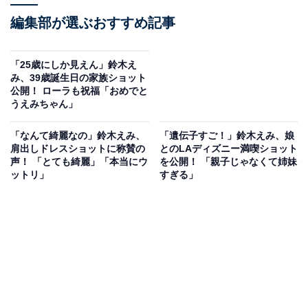
編集部が選ぶおすすめ記事
「25歳にしか見えん」鈴木え
み、39歳誕生日の家族ショット
公開！ ローラも祝福「おめでと
うえみちゃん」
「なんて綺麗なの」鈴木えみ、
「遺伝子すご！」鈴木えみ、娘
肩出しドレスショットに称賛の
とのLAディズニー満喫ショット
声！ 「とても綺麗」「本当にウ
を公開！ 「親子じゃなくて姉妹
ットリ」
すぎる」