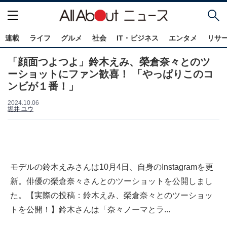
連載
ライフ
グルメ
社会
IT・ビジネス
エンタメ
リサ
「顔面つよつよ」鈴木えみ、榮倉奈々とのツ
ーショットにファン歓喜！ 「やっぱりこのコ
ンビが１番！」
2024.10.06
堀井 ユウ
モデルの鈴木えみさんは10月4日、自身のInstagramを更
新。俳優の榮倉奈々さんとのツーショットを公開しまし
た。【実際の投稿：鈴木えみ、榮倉奈々とのツーショッ
トを公開！】鈴木さんは「奈々ノーマとラ...