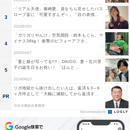
2024/10/17
「リアル天使」篠崎愛、肩をちら見せしたバス
ローブ姿に「可愛すぎんぞ～」「目の表情...
3
2023/03/03
「ガリガリやんけ」空気階段・鈴木もぐら、マ
イナス38kg！ 衝撃のビフォーアフタ...
4
2026/04/07
「妻と娘が写ってる!!!!」DAIGO、妻・北川景
子の誕生日をお祝い！ 「ほんと...
5
2024/08/23
リボ地獄から抜け出したい人は、返済を3～6
ヶ月停止して『大幅に減額してから返済す...
PR
渋谷法務総合事務所
Recommended by