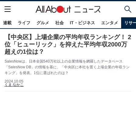
連載
ライフ
グルメ
社会
IT・ビジネス
エンタメ
リサ
【中央区】上場企業の平均年収ランキング！ 2
位「ヒューリック」を抑えた平均年収2000万
超えの1位は？
SalesNowは、日本全国540万社以上の企業情報を網羅したデータベース
「SalesNow DB」の情報を基に、「中央区に本社を置く上場企業の年収ラン
キング」を発表。1位に選ばれたのは？
2024.10.05
くま なかこ