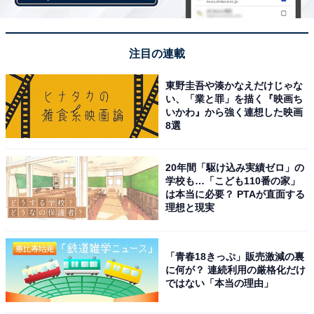
注目の連載
東野圭吾や湊かなえだけじゃな
い、「業と罪」を描く『映画ち
いかわ』から強く連想した映画
8選
20年間「駆け込み実績ゼロ」の
学校も…「こども110番の家」
は本当に必要？ PTAが直面する
理想と現実
「青春18きっぷ」販売激減の裏
に何が？ 連続利用の厳格化だけ
ではない「本当の理由」