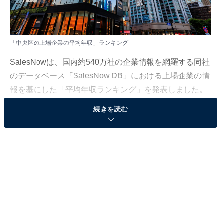
「中央区の上場企業の平均年収」ランキング
SalesNowは、国内約540万社の企業情報を網羅する同社
のデータベース「SalesNow DB」における上場企業の情
報を基にした「平均年収ランキング」を発表しました。
続きを読む
今回はその中から、「中央区を本社に置く上場企業の年
収」ランキングを紹介します。なお、調査期間は2023年
9月1日〜2024年9月1日です。
＞30位までの全ランキング結果
2位：ヒューリック（1907.9万円）