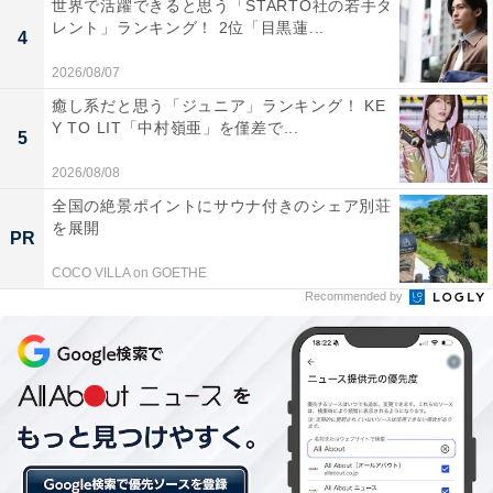
世界で活躍できると思う「STARTO社の若手タ
レント」ランキング！ 2位「目黒蓮...
4
2026/08/07
こちらもおすすめ
癒し系だと思う「ジュニア」ランキング！ KE
【千代田区】上場企業の平均年収ランキング！
Y TO LIT「中村嶺亜」を僅差で...
5
2位「三井物産」を約200万円差で抑えた1位
は？
2026/08/08
全国の絶景ポイントにサウナ付きのシェア別荘
を展開
PR
COCO VILLA on GOETHE
Recommended by
1
2