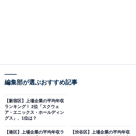
2位にランクインしたのは、不動産大手のヒューリック
です。東京23区を中心に、好立地物件を多数所有してい
ます。
オフィスビルのほか、商業施設や高齢者住宅、ホテルな
ど多角化しており、賃貸事業だけでなく物件売買にも積
極的です。
編集部が選ぶおすすめ記事
【新宿区】上場企業の平均年収
ランキング！ 2位「スクウェ
ア・エニックス・ホールディン
グス」、1位は？
【港区】上場企業の平均年収ラ
【渋谷区】上場企業の平均年収