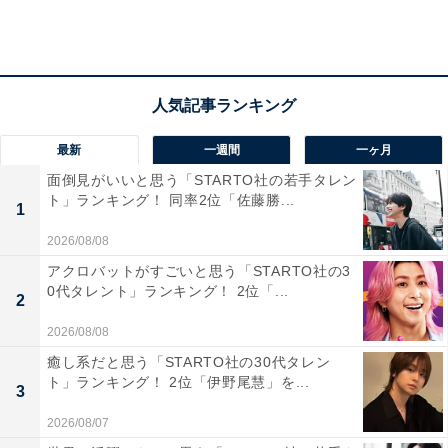
コンテンツ制作に携わっています。得意なジャンルはラ
イフスタイル・金融・育児・エンタメ関連。
30位までの全ランキング結果を見
次ページ
る
最新
一週間
一ヶ月
面倒見がいいと思う「STARTO社の若手タレン
ト」ランキング！ 同率2位「佐藤勝...
1
2026/08/08
アクロバットがすごいと思う「STARTO社の3
0代タレント」ランキング！ 2位「...
2
2026/08/08
癒し系だと思う「STARTO社の30代タレン
ト」ランキング！ 2位「伊野尾慧」を...
3
2026/08/07