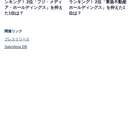
ンキング！ 2位「フジ・メディ
ランキング！ 2位「東急不動産
ア・ホールディングス」を抑え
ホールディングス」を抑えた1
た1位は？
位は？
1位：M＆Aキャピタルパートナーズ（2478万円）
関連リンク
プレスリリース
SalesNow DB
1位にランクインしたのは、M＆Aキャピタルパートナー
ズです。中堅・中小企業を対象としたM＆A仲介会社で、
知名度と規模ともに同業種のトップクラス。
マッチングサービスにはAIを取り入れ、専任のコンサル
タントが成約まで一貫サポートを行います。着手金も無
料で業界内では低めの明瞭手数料も特徴です。
この記事の筆者：くま なかこ プロフィール
編集プロダクション出身のフリーランスエディター。編
集・執筆・校閲・SNS運用担当として月間120本以上の