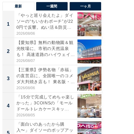
最新
一週間
一ヶ月
「やっと巡り会えたよ」ダイ
【兵庫
ソーの“ちいかわポーチ”が22
ーメン
1
1
0円で反響。ぬい活＆防災...
再現した
道...
2026/08/06
2026/08/0
【愛知県】無料の動物園＆観
【三重
光牧場に、市初の天然温泉
の直営
2
2
も！ 高速道路のハイウェイオ
ダ大判焼
ア...
伊...
2026/08/07
2026/08/0
【三重県】伊勢名物「赤福」
【千葉県
の直営店に、全国唯一のコメ
級マー
3
3
ダ大判焼き店も！ 東名阪・
ノベし
伊...
ー...
2026/08/06
2026/08/0
「15分で完成してめちゃ楽し
立山連
かった」3COINSの「モール
風呂に、
4
4
ドールトレカケースキッ...
層水風
帰...
2026/08/05
2026/08/0
「面白いのあったから購
「これ
入〜」ダイソーのポップアッ
ダイソ
5
5