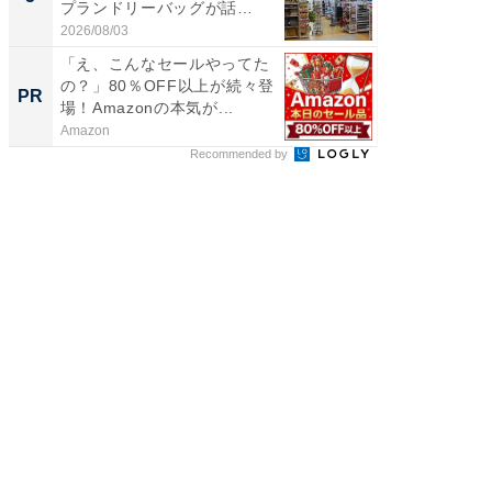
プランドリーバッグが話
リーバ
題。“さま...
わ...
2026/08/03
2026/08/0
「え、こんなセールやってた
「え、
の？」80％OFF以上が続々登
の？」8
PR
PR
場！Amazonの本気が...
場！Ama
Amazon
Amazon
Recommended by