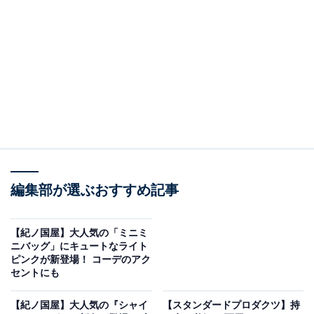
編集部が選ぶおすすめ記事
カルディのレトロカラーの「エコバッグ」の「クラシックブルー」
カルディのエコバッグの新色は、レトロな雰囲気の2色
【紀ノ国屋】大人気の「ミニミ
です。1つは「クラシックブルー」。少しくすんだ感じ
ニバッグ」にキュートなライト
ピンクが新登場！ コーデのアク
のブルーになっています。
セントにも
【紀ノ国屋】大人気の『シャイ
【スタンダードプロダクツ】持