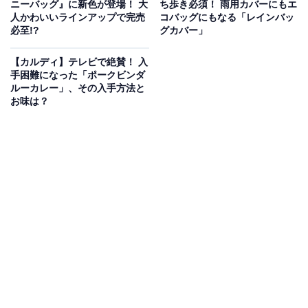
ニーバッグ』に新色が登場！ 大
ち歩き必須！ 雨用カバーにもエ
人かわいいラインアップで完売
コバッグにもなる「レインバッ
必至!?
グカバー」
【カルディ】テレビで絶賛！ 入
手困難になった「ポークビンダ
ルーカレー」、その入手方法と
お味は？
カルディのレトロカラーの「エコバッグ」の「クラシックブルー」の「オー
ルドローズ」
もう1色は「オールドローズ」。こちらも落ち着いたく
すみカラーです。文字はどちらもゴールド系ですが、派
手さはなくベースカラーになじむようになっています。