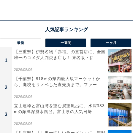
最新
一週間
一ヶ月
【三重県】伊勢名物「赤福」の直営店に、全国
唯一のコメダ大判焼き店も！ 東名阪・伊...
1
2026/08/06
【千葉県】918㎡の県内最大級マーケットか
ら、廃校をリノベした直売所まで。ファー...
2
袋にボタンはついていない
2026/08/06
今回発売になった新色は、たたむことでコンパクトサイ
立山連峰と富山湾を望む展望風呂に、水深333
ズになります。以前は袋にボタンがついていたのです
mの海洋深層水風呂。富山県の人気日帰...
3
が、今回からボタンはなしに。袋にたたんだバッグを入
2026/08/06
れるだけとなっています。
【兵庫県】「世界一忙しいラーメン」に、龍野