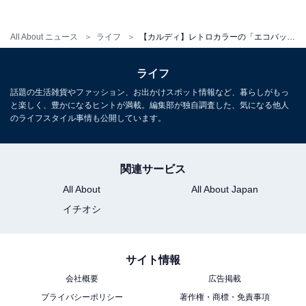
バッグの底が地面についてしまいました。持ち手が長め
になっているので、基本は肩掛けをした方がよさそうで
All About ニュース
ライフ
【カルディ】レトロカラーの「エコバッグ」が秋冬にぴったり！ シックな2色展開＆使いやすいサイズ感
す。
ライフ
話題の生活雑貨やファッション、お出かけスポット情報など、暮らしがもっ
と楽しく、豊かになるヒントが満載。編集部が独自調査した、気になる他人
のライフスタイル事情も公開しています。
関連サービス
All About
All About Japan
イチオシ
サイト情報
会社概要
広告掲載
プライバシーポリシー
著作権・商標・免責事項
まとめ