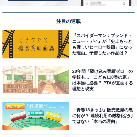
注目の連載
『スパイダーマン：ブランド・
ニュー・デイ』が「史上もっと
も優しいヒーロー映画」になっ
た理由。予習したい作品は？
20年間「駆け込み実績ゼロ」の
学校も…「こども110番の家」
は本当に必要？ PTAが直面する
カルディの「エコバッグ」は肩掛けしやすい
理想と現実
カルディのエコバッグは、普段の買い物にちょうどよい
サイズ感です。写真は身長175センチの男性が使ってい
「青春18きっぷ」販売激減の裏
ます。中には豆腐や野菜などが入っていますが、肩掛け
に何が？ 連続利用の厳格化だけ
ではない「本当の理由」
もできます。