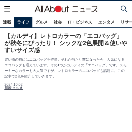
連載
ライフ
グルメ
社会
IT・ビジネス
エンタメ
リサ
【カルディ】レトロカラーの「エコバッグ」
が秋冬にぴったり！ シックな2色展開＆使いや
すいサイズ感
買い物の時にはエコバッグを持参。それが当たり前になった今、人気になる
エコバッグも増えています。その1つがカルディの「エコバッグ」です。スモ
ーキーなカラーも大人気ですが、レトロカラーのエコバッグも話題に。この
記事で2色を紹介していきます。
2024.10.02
川崎 さちえ