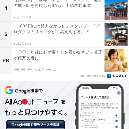
の城下町を再現したSAも。山陽自動車道...
4
2026/08/04
「1000円には見えなかった」スタンダードプ
ロダクツのリュックが「高見えする」の...
5
2026/08/03
「〇〇した後に必ず宝くじを買いなさい」貧乏
が億万長者に
PR
合同会社デジタルファーム
Recommended by
日々の買い物にちょうどいいサイズ