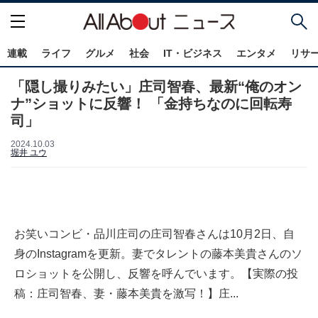
連載
ライフ
グルメ
社会
IT・ビジネス
エンタメ
リサ
「隠し撮りみたい」庄司智春、最新“俺のオン
ナ”ショットに反響！ 「金持ちなのに回転寿
司」
2024.10.03
堀井 ユウ
お笑いコンビ・品川庄司の庄司智春さんは10月2日、自
身のInstagramを更新。妻でタレントの藤本美貴さんのソ
ロショットを公開し、反響を呼んでいます。【実際の投
稿：庄司智春、妻・藤本美貴を激写！】庄...