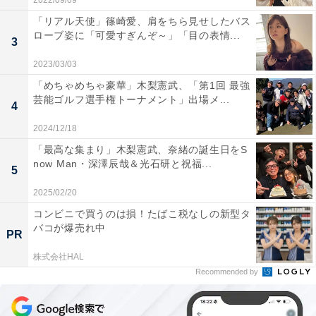
2022/09/09
「リアル天使」篠崎愛、肩をちら見せしたバス
ローブ姿に「可愛すぎんぞ～」「目の表情...
3
2023/03/03
「めちゃめちゃ豪華」木梨憲武、「第1回 最強
芸能ゴルフ選手権トーナメント」出場メ...
4
2024/12/18
「最高な集まり」木梨憲武、奈緒の誕生日をS
now Man・深澤辰哉＆光石研と祝福...
5
2025/02/20
コンビニで買うのは損！たばこ税なしの新型タ
バコが爆売れ中
PR
株式会社HAL
Recommended by