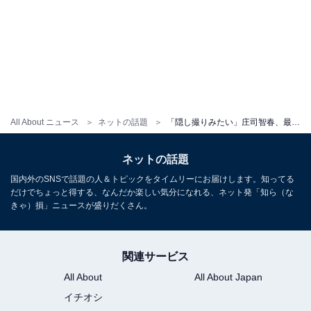
All About ニュース
ネットの話題
「隠し撮りみたい」庄司智春、最新“俺のオンナ”ショットに反響！ 「金持ちなのに回転寿司」
ネットの話題
国内外のSNSで話題の人＆トピックをタイムリーにお届けします。知ってる
だけでちょっと得する、なんだか楽しい気分になれる、ネット発「知ら（な
きゃ）損」ニュースが盛りだくさん。
関連サービス
All About
All About Japan
イチオシ