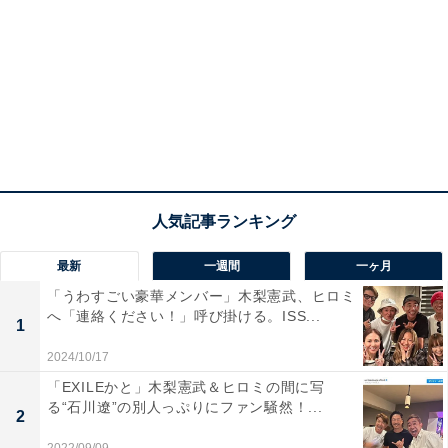
最新
一週間
一ヶ月
「うわすごい豪華メンバー」木梨憲武、ヒロミ
へ「連絡ください！」呼び掛ける。ISS...
1
2024/10/17
「EXILEかと」木梨憲武＆ヒロミの間に写
る“石川遼”の別人っぷりにファン騒然！...
2