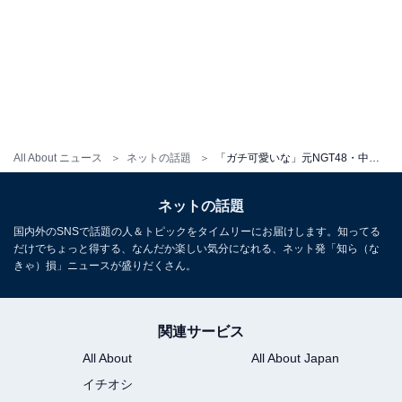
All About ニュース
ネットの話題
「ガチ可愛いな」元NGT48・中井りか、一般人イケメン夫とのウエディングフォトを公開！ 「眼福です」
ネットの話題
国内外のSNSで話題の人＆トピックをタイムリーにお届けします。知ってる
だけでちょっと得する、なんだか楽しい気分になれる、ネット発「知ら（な
きゃ）損」ニュースが盛りだくさん。
関連サービス
All About
All About Japan
イチオシ