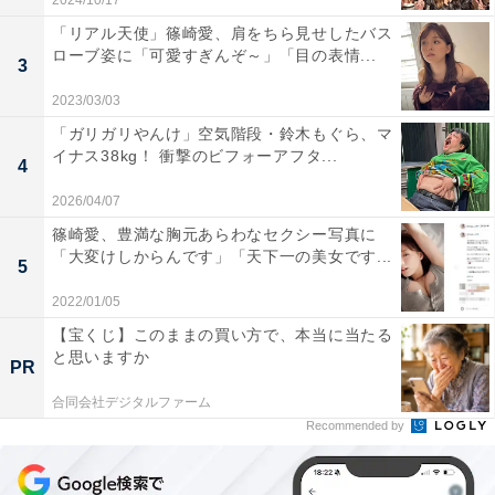
2024/10/17
「リアル天使」篠崎愛、肩をちら見せしたバス
ローブ姿に「可愛すぎんぞ～」「目の表情...
3
2023/03/03
「ガリガリやんけ」空気階段・鈴木もぐら、マ
イナス38kg！ 衝撃のビフォーアフタ...
4
2026/04/07
篠崎愛、豊満な胸元あらわなセクシー写真に
「大変けしからんです」「天下一の美女です...
5
2022/01/05
【宝くじ】このままの買い方で、本当に当たる
と思いますか
PR
合同会社デジタルファーム
Recommended by