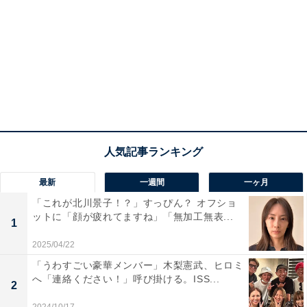
最新
一週間
一ヶ月
「これが北川景子！？」すっぴん？ オフショ
ットに「顔が疲れてますね」「無加工無表...
1
2025/04/22
「うわすごい豪華メンバー」木梨憲武、ヒロミ
へ「連絡ください！」呼び掛ける。ISS...
2