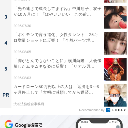
2025/06/12
「光の速さで成長してますね」中川翔子、双子
が10カ月に！ 「はやいいいい この前...
3
2026/07/30
「ポケモンで言う進化」女性タレント、25キ
ロ増量ショットに反響！ 「全然パーツ埋...
4
2026/08/05
「脚がとんでもないことに」横川尚隆、大会優
勝したムキムキな姿に反響！ 「リアル刃...
5
2026/08/03
カードローン50万円以上の人は、返済を3～6
ヶ月停止して『大幅に減額してから返済...
PR
渋谷法務総合事務所
Recommended by