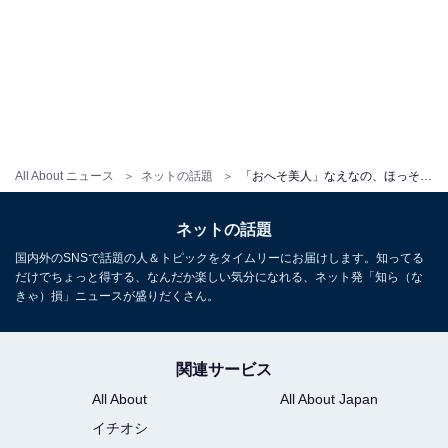
All About ニュース
ネットの話題
「おへそ美人」なえなの、ほっそりウエストあらわなモデルショットに反響！ 「きれいなお腹やなー」
ネットの話題
国内外のSNSで話題の人＆トピックをタイムリーにお届けします。知ってる
だけでちょっと得する、なんだか楽しい気分になれる、ネット発「知ら（な
きゃ）損」ニュースが盛りだくさん。
関連サービス
All About
All About Japan
イチオシ