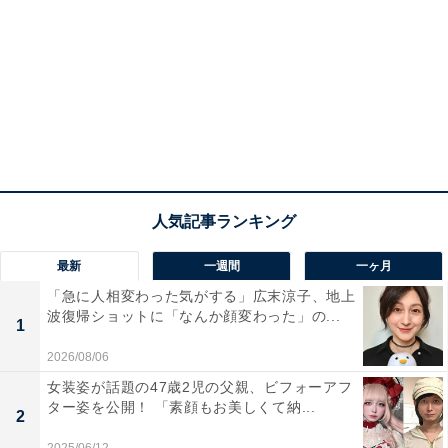
最新
一週間
一ヶ月
「急に人相変わった気がする」広末涼子、地上
波復帰ショットに「なんか顔変わった」の...
1
2026/08/06
女装姿が話題の47歳2児の父親、ビフォーアフ
ター姿を公開！ 「素顔もお美しくて納...
2