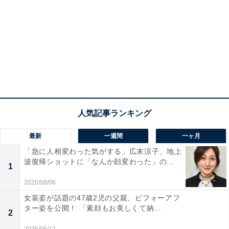
最新
一週間
一ヶ月
「急に人相変わった気がする」広末涼子、地上
波復帰ショットに「なんか顔変わった」の...
1
2026/08/06
女装姿が話題の47歳2児の父親、ビフォーアフ
ター姿を公開！ 「素顔もお美しくて納...
2