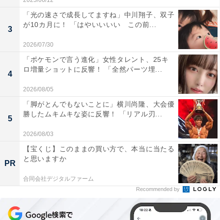
2025/06/12
「光の速さで成長してますね」中川翔子、双子
が10カ月に！ 「はやいいいい この前...
3
2026/07/30
「ポケモンで言う進化」女性タレント、25キ
ロ増量ショットに反響！ 「全然パーツ埋...
4
2026/08/05
「脚がとんでもないことに」横川尚隆、大会優
勝したムキムキな姿に反響！ 「リアル刃...
5
2026/08/03
【宝くじ】このままの買い方で、本当に当たる
と思いますか
PR
合同会社デジタルファーム
Recommended by