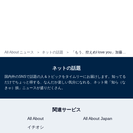
All About ニュース
ネットの話題
「もう、控えめI love you」加藤清史郎、山本耕史との最新ツーショットに反響！ 「イケメン」「かわいいー！」
ネットの話題
国内外のSNSで話題の人＆トピックをタイムリーにお届けします。知ってる
だけでちょっと得する、なんだか楽しい気分になれる、ネット発「知ら（な
きゃ）損」ニュースが盛りだくさん。
関連サービス
All About
All About Japan
イチオシ