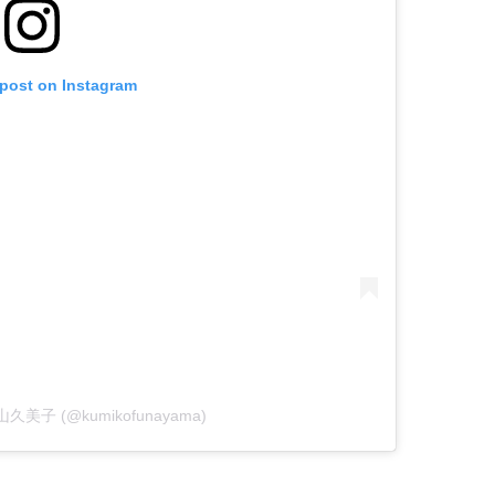
 post on Instagram
 舟山久美子 (@kumikofunayama)