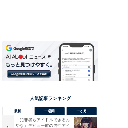
最新
一週間
一ヶ月
「犯罪者もアイドルできるん
「さす
やな」デビュー前の男性アイ
は」高