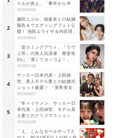
1
1
ドルが炎上。「事件から半年
災地を
も...
「カ...
2026/03/25
2026/08/0
藤田ニコル、稲葉友との結婚
「女の
報告＆ウエディングフォト公
介、バ
2
2
開！ 池田エライザ＆内田理
らのプレ
央...
愛...
2023/08/04
2026/08/0
「逆カミングアウト」『ラヴ
「脚が
上等』の美人出演者、整形告
横川尚
3
3
白に「潔くてカッコよ！」
ムキな姿
「好...
刃...
2025/12/18
2026/08/0
サッカー日本代表・上田綺
「え、
世、美人モデル妻との結婚式
芸人、2
4
4
ショット披露！ 「美男美女」
エットに
「...
2023/06/27
2026/08/0
「年々イケメン」サッカー日
「脳がバ
本代表・上田綺世、モデル美
装姿が話
5
5
人妻とのクリスマスショット
のお父さ
に...
2025/12/26
2026/08/0
「え、こんなセールやってた
GOETH
の？」80％OFF以上が続々登
を組み