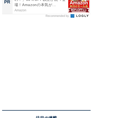
PR
PR
場！Amazonの本気が...
Amazon
FINCHI o
Recommended by