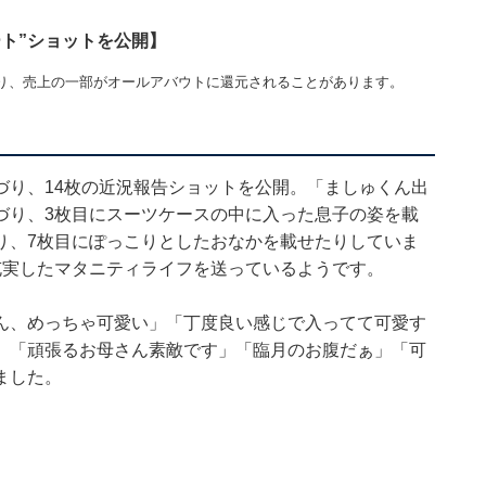
ト”ショットを公開】
り、売上の一部がオールアバウトに還元されることがあります。
づり、14枚の近況報告ショットを公開。「ましゅくん出
づり、3枚目にスーツケースの中に入った息子の姿を載
り、7枚目にぽっこりとしたおなかを載せたりしていま
充実したマタニティライフを送っているようです。
ん、めっちゃ可愛い」「丁度良い感じで入ってて可愛す
」「頑張るお母さん素敵です」「臨月のお腹だぁ」「可
ました。