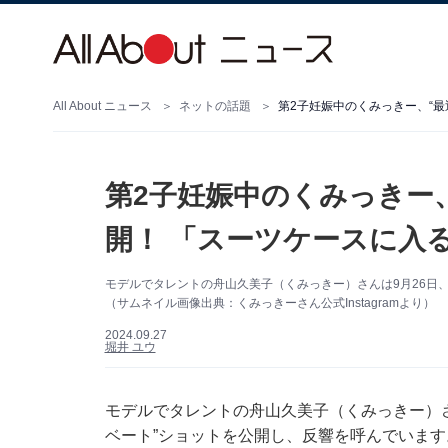
All About ニュース
ネットの話題
第2子妊娠中のくみっきー、“最
第2子妊娠中のくみっきー
開！ 「スーツケースに入
モデルでタレントの舟山久美子（くみっきー）さんは9月26日、自
（サムネイル画像出典：くみっきーさん公式Instagramより）
2024.09.27
堀井 ユウ
モデルでタレントの舟山久美子（くみっきー）さんは
ベート”ショットを公開し、反響を呼んでいます