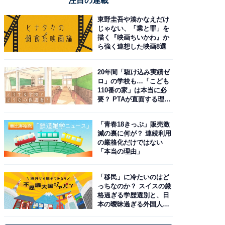
注目の連載
東野圭吾や湊かなえだけ
じゃない、「業と罪」を
描く『映画ちいかわ』か
ら強く連想した映画8選
20年間「駆け込み実績ゼ
ロ」の学校も…「こども
110番の家」は本当に必
要？ PTAが直面する理想
と現実
「青春18きっぷ」販売激
減の裏に何が？ 連続利用
の厳格化だけではない
「本当の理由」
「移民」に冷たいのはど
っちなのか？ スイスの厳
格過ぎる学歴選別と、日
本の曖昧過ぎる外国人政
策