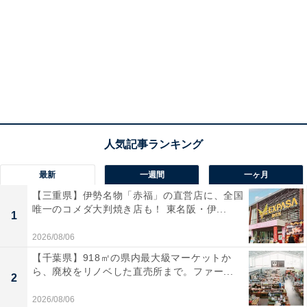
最新
一週間
一ヶ月
【三重県】伊勢名物「赤福」の直営店に、全国
唯一のコメダ大判焼き店も！ 東名阪・伊...
1
2026/08/06
【千葉県】918㎡の県内最大級マーケットか
ら、廃校をリノベした直売所まで。ファー...
2
2026/08/06