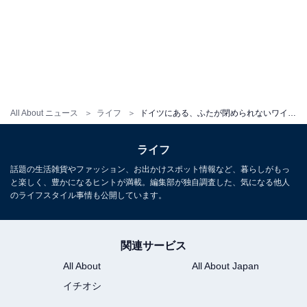
All About ニュース
ライフ
ドイツにある、ふたが閉められないワイン!? 秋限定の“あまりにおいしい”発酵途中のワインを飲み比べ
ライフ
話題の生活雑貨やファッション、お出かけスポット情報など、暮らしがもっ
と楽しく、豊かになるヒントが満載。編集部が独自調査した、気になる他人
のライフスタイル事情も公開しています。
関連サービス
All About
All About Japan
イチオシ