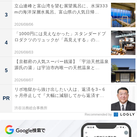
立山連峰と富山湾を望む展望風呂に、水深333
mの海洋深層水風呂。富山県の人気日帰...
3
2026/08/06
「1000円には見えなかった」スタンダードプ
ロダクツのリュックが「高見えする」の...
4
2026/08/03
【京都府の人気スーパー銭湯】「宇治天然温泉
源氏の湯」は宇治市内唯一の天然温泉と...
5
2026/08/07
リボ地獄から抜け出したい人は、返済を3～6
ヶ月停止して『大幅に減額してから返済す...
PR
渋谷法務総合事務所
Recommended by