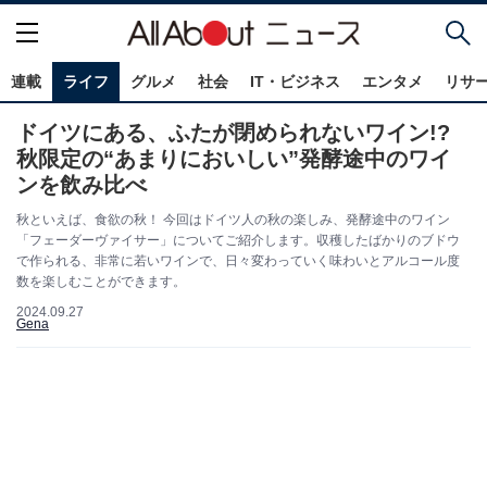
連載
ライフ
グルメ
社会
IT・ビジネス
エンタメ
リサ
ドイツにある、ふたが閉められないワイン!?
秋限定の“あまりにおいしい”発酵途中のワイ
ンを飲み比べ
秋といえば、食欲の秋！ 今回はドイツ人の秋の楽しみ、発酵途中のワイン
「フェーダーヴァイサー」についてご紹介します。収穫したばかりのブドウ
で作られる、非常に若いワインで、日々変わっていく味わいとアルコール度
数を楽しむことができます。
2024.09.27
Gena