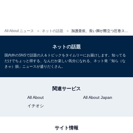
All About ニュース
ネットの話題
加護亜依、長い脚が際立つ圧巻スタイル披露！ 「美しい身体とスタイル」「かなりシェイプされてる」
ネットの話題
国内外のSNSで話題の人＆トピックをタイムリーにお届けします。知ってる
だけでちょっと得する、なんだか楽しい気分になれる、ネット発「知ら（な
きゃ）損」ニュースが盛りだくさん。
関連サービス
All About
All About Japan
イチオシ
サイト情報