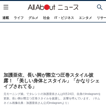
連載
ライフ
グルメ
社会
IT・ビジネス
エンタメ
リサ
加護亜依、長い脚が際立つ圧巻スタイル披
露！ 「美しい身体とスタイル」「かなりシェ
イプされてる」
元モーニング娘。でタレントの加護亜依さんは9月24日、自身のInstagramを
更新。長い脚が際立つ圧巻スタイルを披露し、反響を呼んでいます。（サム
ネイル画像出典：加護亜依さん公式Instagramより）