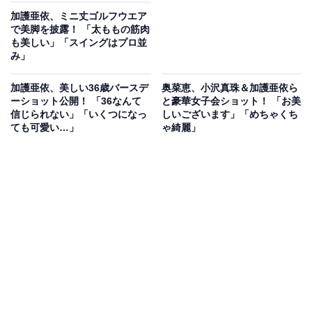
加護亜依、ミニ丈ゴルフウエア
で美脚を披露！ 「太ももの筋肉
も美しい」「スイングはプロ並
み」
加護亜依、美しい36歳バースデ
奥菜恵、小沢真珠＆加護亜依ら
ーショット公開！ 「36なんて
と豪華女子会ショット！ 「お美
信じられない」「いくつになっ
しいございます」「めちゃくち
ても可愛い…」
ゃ綺麗」