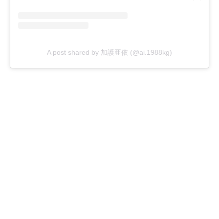
A post shared by 加護亜依 (@ai.1988kg)