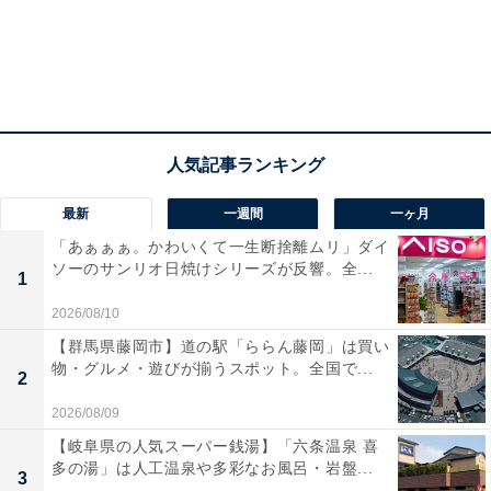
最新
一週間
一ヶ月
「あぁぁぁ。かわいくて一生断捨離ムリ」ダイ
ソーのサンリオ日焼けシリーズが反響。全...
1
2026/08/10
【群馬県藤岡市】道の駅「ららん藤岡」は買い
物・グルメ・遊びが揃うスポット。全国で...
2
2026/08/09
【岐阜県の人気スーパー銭湯】「六条温泉 喜
多の湯」は人工温泉や多彩なお風呂・岩盤...
3