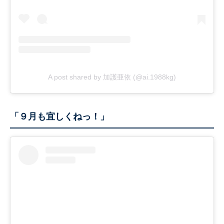
A post shared by 加護亜依 (@ai.1988kg)
「９月も宜しくねっ！」