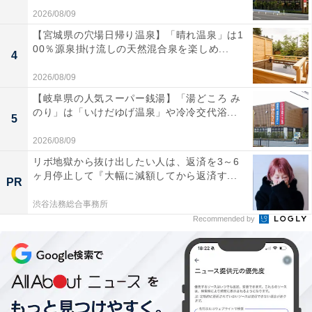
2026/08/09
【宮城県の穴場日帰り温泉】「晴れ温泉」は1
00％源泉掛け流しの天然混合泉を楽しめ...
4
2026/08/09
【岐阜県の人気スーパー銭湯】「湯どころ み
のり」は「いけだゆげ温泉」や冷冷交代浴...
5
2026/08/09
リボ地獄から抜け出したい人は、返済を3～6
ヶ月停止して『大幅に減額してから返済す...
PR
渋谷法務総合事務所
Recommended by