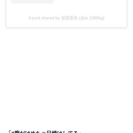
A post shared by 加護亜依 (@ai.1988kg)