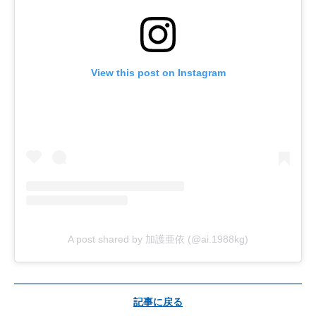
View this post on Instagram
A post shared by 加護亜依 (@ai.1988kg)
記事に戻る