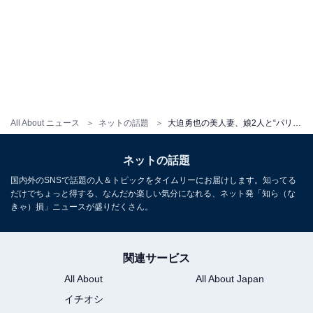
All About ニュース
ネットの話題
大迫勇也の美人妻、娘2人と“パリ旅行”で家族ショット披露！ 親子そろって抜群スタイルあらわに
ネットの話題
国内外のSNSで話題の人＆トピックをタイムリーにお届けします。知ってる
だけでちょっと得する、なんだか楽しい気分になれる、ネット発「知ら（な
きゃ）損」ニュースが盛りだくさん。
関連サービス
All About
All About Japan
イチオシ