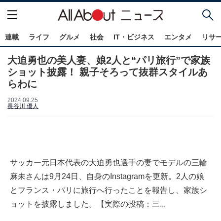
連載
ライフ
グルメ
社会
IT・ビジネス
エンタメ
リサ
大迫勇也の美人妻、娘2人と“パリ旅行”で家族
ショット披露！ 親子そろって抜群スタイルあ
らわに
2024.09.25
長谷川 優人
サッカー元日本代表の大迫勇也選手の妻でモデルの三輪
麻未さんは9月24日、自身のInstagramを更新。2人の娘
とフランス・パリに旅行へ行ったことを報告し、家族シ
ョットを披露しました。【実際の投稿：三...