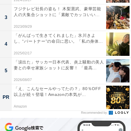
2024/10/17
フジテレビ社長の姿も！ 木梨憲武、豪華芸能
人の大集合ショットに「素敵でカッコいい...
3
2023/09/29
「がんばって生きてくれました」氷川きよ
し、“パートナー”の命日に思い。「私の身体...
4
2025/02/17
「涙出た」サッカー日本代表、炎上騒動の美人
妻との幸せ家族ショットに反響！ 「最高...
5
2026/08/07
「え、こんなセールやってたの？」80％OFF
以上が続々登場！Amazonの本気が...
PR
Amazon
Recommended by