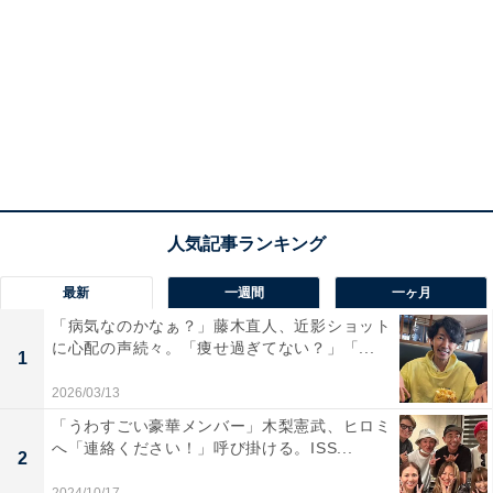
最新
一週間
一ヶ月
「病気なのかなぁ？」藤木直人、近影ショット
に心配の声続々。「痩せ過ぎてない？」「...
1
2026/03/13
「うわすごい豪華メンバー」木梨憲武、ヒロミ
へ「連絡ください！」呼び掛ける。ISS...
2