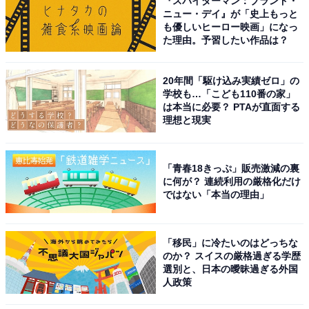
『スパイダーマン：ブランド・
ニュー・デイ』が「史上もっと
も優しいヒーロー映画」になっ
た理由。予習したい作品は？
20年間「駆け込み実績ゼロ」の
学校も…「こども110番の家」
は本当に必要？ PTAが直面する
理想と現実
「青春18きっぷ」販売激減の裏
に何が？ 連続利用の厳格化だけ
ではない「本当の理由」
「移民」に冷たいのはどっちな
のか？ スイスの厳格過ぎる学歴
選別と、日本の曖昧過ぎる外国
人政策