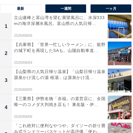
最新
一週間
一ヶ月
立山連峰と富山湾を望む展望風呂に、水深333
mの海洋深層水風呂。富山県の人気日帰...
1
2026/08/06
【兵庫県】「世界一忙しいラーメン」に、龍野
の城下町を再現したSAも。山陽自動車道...
2
2026/08/04
【山梨県の人気日帰り温泉】「山梨日帰り温泉
源泉かけ流しの湯 桜湯」は源泉かけ流...
3
2026/08/05
【三重県】伊勢名物「赤福」の直営店に、全国
唯一のコメダ大判焼き店も！ 東名阪・伊...
4
2026/08/06
「これ絶対に便利なやつや」ダイソーの折り畳
み式ランドリーバスケットが高評価「使わ...