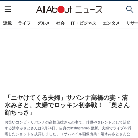
連載
ライフ
グルメ
社会
IT・ビジネス
エンタメ
リサ
「ニヤけてくる夫婦」サバンナ高橋の妻・清
水みさと、夫婦でロッキン初参戦！ 「奥さん
顔ちっさ」
お笑いコンビ・サバンナの高橋茂雄さんの妻で、俳優やタレントとして活動
する清水みさとさんは9月24日、自身のInstagramを更新。夫婦でライブを満
喫したショットを披露しました。（サムネイル画像出典：清水みさとさん公