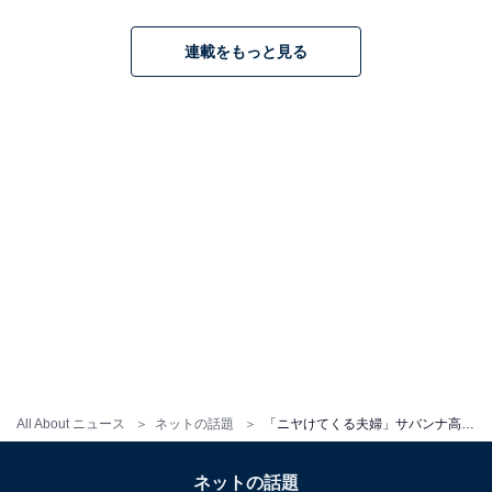
連載をもっと見る
All About ニュース
ネットの話題
「ニヤけてくる夫婦」サバンナ高橋の妻・清水みさと、夫婦でロッキン初参戦！ 「奥さん顔ちっさ」
ネットの話題