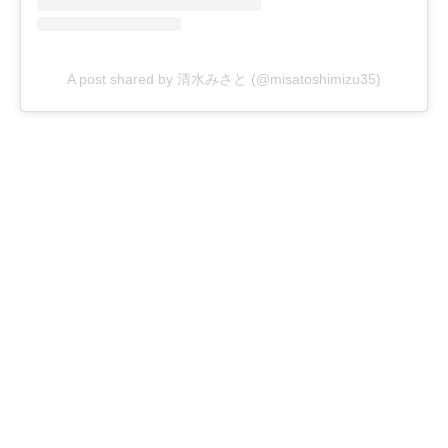
A post shared by 清水みさと (@misatoshimizu35)