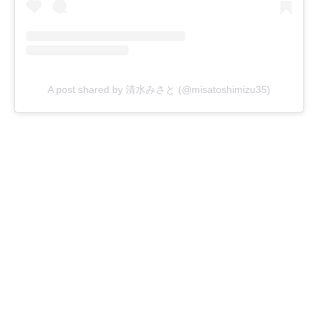
A post shared by 清水みさと (@misatoshimizu35)