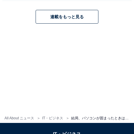
連載をもっと見る
アップデート時には焦らず対応を
一方で、何らかのOSやソフトのアップデートなどでは、
かなり時間がかかる事もあり、一見固まったように見え
ることがあります。この場合、動かなくなったと勘違い
して強制終了させるとアップデートに問題が発生して、
動作しなくなってしまう事があります。
OSのアップデートなど、初めから時間がかかる事が分か
っている操作をする場合は、ある程度時間がかかる事を
念頭に、焦って強制終了をしないようにしてください。
All About ニュース
IT・ビジネス
結局、パソコンが固まったときはどうするのが正解なの？ 強制終了でOK？ 専門家の回答は