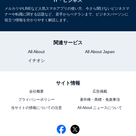
IT・ビジネス
メルカリやLINEなど人気スマホアプリの使い方、今さら聞けないビジネスマ
Amazonで人気のノートパソコンを見る
ナーや転職に関する話題など、若手からベテランまで、ビジネスパーソンに
役立つ情報を分かりやすく解説します。
関連サービス
All About
All About Japan
イチオシ
この記事の筆者：
上倉 賢
PC（パソコン）のニュースサイトがほとんどなかっ
た10数年以上も前から、個人でノートパソコンに関
サイト情報
する情報をWebで発信し続けている。それをきっか
会社概要
広告掲載
けに、現在はノートパソコン専門ライターとして活
プライバシーポリシー
著作権・商標・免責事項
躍。新聞や雑誌などでもノートパソコン選びの執筆
当サイトの情報についての注意
All About ニュースについて
を行っている。