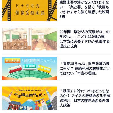
東野圭吾や湊かなえだけじゃな
熱してしまうようなことも。発熱が一定以上になったら
い、「業と罪」を描く『映画ち
強制的に止まるように通常はなっていますが、バグで固
いかわ』から強く連想した映画
8選
まってしまった場合にこの安全機能が正しく動作するか
は分かりません。数分待ってウンともスンとも言わな
い、さらに本体が熱くなっているような場合には、強制
20年間「駆け込み実績ゼロ」の
学校も…「こども110番の家」
終了する方が良いです。
は本当に必要？ PTAが直面する
理想と現実
「青春18きっぷ」販売激減の裏
に何が？ 連続利用の厳格化だけ
ではない「本当の理由」
「移民」に冷たいのはどっちな
のか？ スイスの厳格過ぎる学歴
選別と、日本の曖昧過ぎる外国
人政策