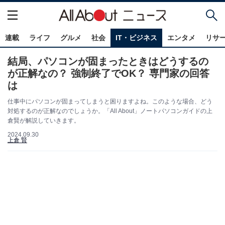
連載
ライフ
グルメ
社会
IT・ビジネス
エンタメ
リサ
結局、パソコンが固まったときはどうするの
が正解なの？ 強制終了でOK？ 専門家の回答
は
仕事中にパソコンが固まってしまうと困りますよね。このような場合、どう
対処するのが正解なのでしょうか。「All About」ノートパソコンガイドの上
倉賢が解説していきます。
2024.09.30
上倉 賢