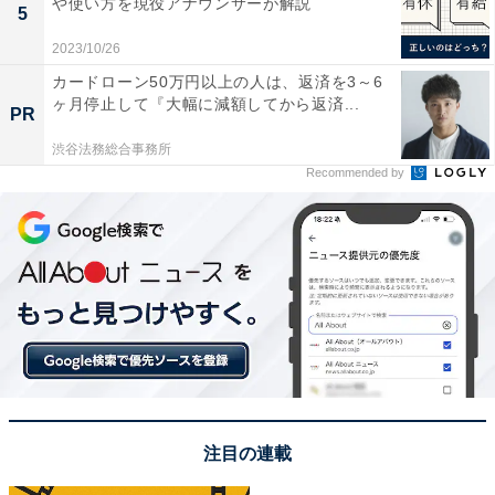
や使い方を現役アナウンサーが解説
5
2023/10/26
カードローン50万円以上の人は、返済を3～6
ヶ月停止して『大幅に減額してから返済...
パソコンの電源を強制終了すべき場合も
PR
渋谷法務総合事務所
ソフトの強制終了操作もできないような場合は、パソコ
Recommended by
ン自体の電源を強制的に切ります。電源ボタンを5秒程
度押し続けるのが基本ですが、10秒くらい押し続けない
と反応しないこともあるので、長めに押し続けてみてく
ださい。ちなみに家電製品でも、電源を押し続けると強
制終了する仕組みが備わっていることがあるので覚えて
おきましょう。
このように完全に固まってしまう際の原因には、ソフト
のバグなどが考えられます。そのような場合、ソフトの
注目の連載
処理が何らかの問題で終わらなくなり、本体がかなり発