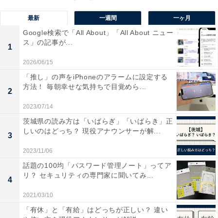
ぶか、option + command + esc を同時に押すとアプリケ
ーションの強制終了が選べるので該当のソフトを強制終
最新
一週間
一ヶ月
了させます。
Google検索で「All About」「All About ニュー
ス」の記事が...
1
ソフトを強制終了した場合、他の部分にも影響があるか
2026/06/15
もしれないので、念のためパソコンを再起動した方が良
「推し」の声をiPhoneのアラームに設定する
いでしょう。
方法！ 毎朝幸せな気持ちで目覚めら...
2
2023/07/14
茨城県の読み方は「いばらぎ」「いばらき」正
しいのはどっち？ 現役アナウンサーが解...
3
2023/11/06
話題の100均「パスワード管理ノート」ってア
リ？ セキュリティの専門家に聞いてみ...
4
2021/03/10
「有休」と「有給」はどっちが正しい？ 違い