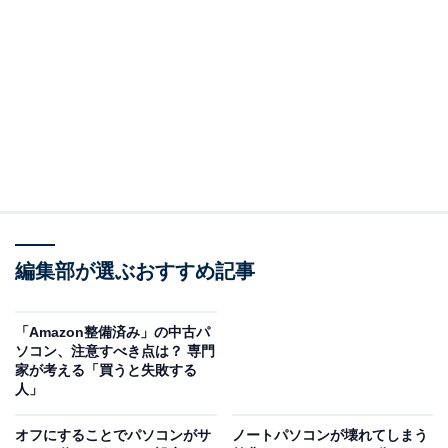
（回答）
まずは状況を確認し、それに合わせた対応をしまし
ょう。何でもかんでも強制的に電源を切ればいいわ
けでもないです。
ただし、パソコンが全く動作しなくなり、どのキー
を触っても画面が動かなくなってしまうこともあり
ます。このような場合には、強制的に電源を切るし
かありません。
編集部が選ぶおすすめ記事
「Amazon整備済み」の中古パ
どういうことなのか、以下で詳しく解説します。
ソコン、注意すべき点は？ 専門
家が考える「買うと失敗する
※本記事で紹介している商品の購入やサービスの利用により、売上の一部が
人」
オールアバウトに還元されることがあります。
まずは状況を確認しましょう
オフにすることでパソコンがサ
ノートパソコンが壊れてしまう