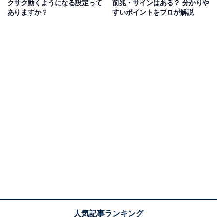
クサク動くようになる設定って
前兆・サインはある？ 分かりや
ありますか？
すいポイントをプロが解説
何らかの操作中に画面が固まって、全く動作しないよう
に見える場合はまずは状況を確認しましょう。例えば、
マウスで操作はできないけどキーボードで操作できるの
であれば、マウスの電池切れ、コードが抜けているだけ
の事もあります。
逆に、マウスカーソルは動くが、操作していたソフトの
画面のみが動作しないような場合は、そのソフトを強制
終了させます。Windowsの場合、タスクマネージャーを
開いて「応答なし」などになっている該当のソフトのタ
スクを強制終了させましょう。タスクマネージャーは画
面下にあるタスクバーを右クリックして開くか、Ctrl +
ALT + Delキーを同時に押すと開きます。
Macの場合は画面左上のリンゴマークから強制終了を選