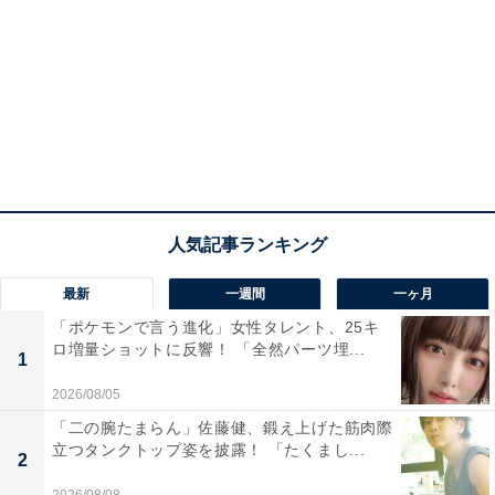
最新
一週間
一ヶ月
「ポケモンで言う進化」女性タレント、25キ
ロ増量ショットに反響！ 「全然パーツ埋...
1
2026/08/05
「二の腕たまらん」佐藤健、鍛え上げた筋肉際
立つタンクトップ姿を披露！ 「たくまし...
2