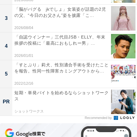
2026/08/08
「脳がバグる jkでしょ」女装姿が話題の2児
の父、“今日のお父さん”姿を披露「こ...
3
2026/08/04
「自認ウインナー」三代目JSB・ELLY、年末
挨拶の投稿に「最高におもしれー男」...
4
2026/01/01
「すとぷり」莉犬、性別適合手術を受けたこと
を報告。性同一性障害カミングアウトから...
5
2022/12/16
短期・単発バイトを始めるならショットワーク
ス
PR
ショットワークス
Recommended by