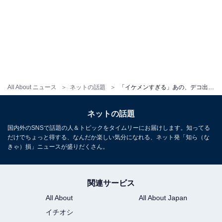
All About ニュース
ネットの話題
「イケメンすぎる」あの、デコ出しショットに反響！ 「誰これむちゃくちゃ可愛い」「なんて綺麗なんだ」
ネットの話題
国内外のSNSで話題の人＆トピックをタイムリーにお届けします。知ってる
だけでちょっと得する、なんだか楽しい気分になれる、ネット発「知ら（な
きゃ）損」ニュースが盛りだくさん。
関連サービス
All About
All About Japan
イチオシ