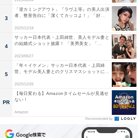
2023/08/04
「逆カミングアウト」『ラヴ上等』の美人出演
者、整形告白に「潔くてカッコよ！」「好...
3
2025/12/18
サッカー日本代表・上田綺世、美人モデル妻と
の結婚式ショット披露！ 「美男美女」「...
4
2023/06/27
「年々イケメン」サッカー日本代表・上田綺
世、モデル美人妻とのクリスマスショットに...
5
2025/12/26
【毎日変わる】Amazonタイムセールが見逃せ
ない！
PR
Amazon
Recommended by