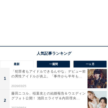
最新
一週間
一ヶ月
「犯罪者もアイドルできるんやな」デビュー前
の男性アイドルが炎上。「事件から半年も...
1
2026/03/25
藤田ニコル、稲葉友との結婚報告＆ウエディン
グフォト公開！ 池田エライザ＆内田理央...
2