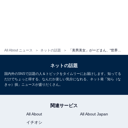
All About ニュース
ネットの話題
「美男美女」がーどまん、“世界一綺麗な女性”との結婚式ショットに大反響！ 「お姫様みたい」
ネットの話題
国内外のSNSで話題の人＆トピックをタイムリーにお届けします。知ってる
だけでちょっと得する、なんだか楽しい気分になれる、ネット発「知ら（な
きゃ）損」ニュースが盛りだくさん。
関連サービス
All About
All About Japan
イチオシ