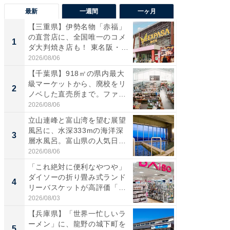
最新
一週間
一ヶ月
【三重県】伊勢名物「赤福」
【兵庫
の直営店に、全国唯一のコメ
ーメン
1
1
ダ大判焼き店も！ 東名阪・
再現した
伊...
道...
2026/08/06
2026/08/0
【千葉県】918㎡の県内最大
【三重
級マーケットから、廃校をリ
「鈴鹿天
2
2
ノベした直売所まで。ファ
は100
ー...
2026/08/06
2026/08/0
立山連峰と富山湾を望む展望
ステラ
風呂に、水深333mの海洋深
詰め放題
3
3
層水風呂。富山県の人気日
00円で「
帰...
2026/08/06
2026/08/0
「これ絶対に便利なやつや」
「ミニオ
ダイソーの折り畳み式ランド
ッグ！ 
4
4
リーバスケットが高評価「使
ど、夏限
わ...
2026/08/03
2026/08/0
【兵庫県】「世界一忙しいラ
【埼玉
ーメン」に、龍野の城下町を
「行田天
5
5