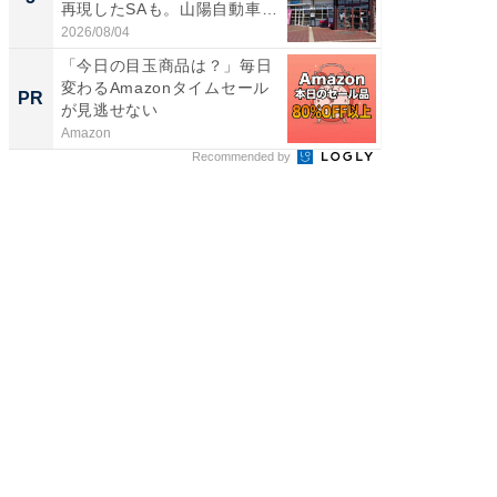
再現したSAも。山陽自動車
は和の
道...
が...
2026/08/04
2026/08/0
「今日の目玉商品は？」毎日
アクセ
変わるAmazonタイムセール
「最適
PR
PR
が見逃せない
りの舞
Amazon
アクセン
Recommended by