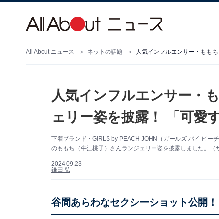
All About ニュース
ネットの話題
人気インフルエンサー・ももち
人気インフルエンサー・
ェリー姿を披露！ 「可愛
下着ブランド・GiRLS by PEACH JOHN（ガールズ バイ 
のももち（牛江桃子）さんランジェリー姿を披露しました。（サムネイル画
2024.09.23
鎌田 弘
谷間あらわなセクシーショット公開！