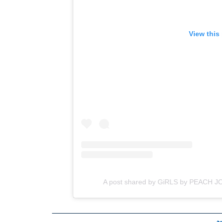
View this
A post shared by GiRLS by PEACH