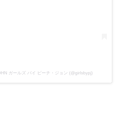
 JOHN ガールズ バイ ピーチ・ジョン (@girlsbypj)