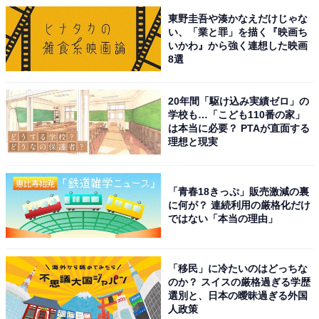
東野圭吾や湊かなえだけじゃな
い、「業と罪」を描く『映画ち
いかわ』から強く連想した映画
8選
20年間「駆け込み実績ゼロ」の
学校も…「こども110番の家」
は本当に必要？ PTAが直面する
理想と現実
「青春18きっぷ」販売激減の裏
に何が？ 連続利用の厳格化だけ
ではない「本当の理由」
「移民」に冷たいのはどっちな
のか？ スイスの厳格過ぎる学歴
選別と、日本の曖昧過ぎる外国
人政策