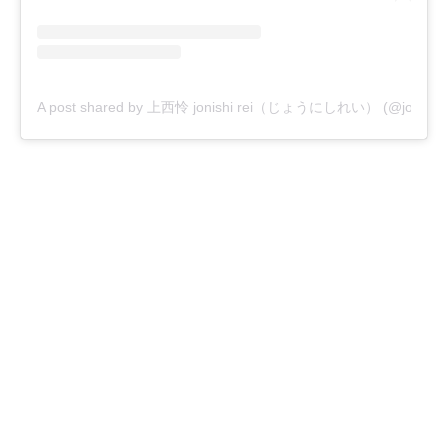
A post shared by 上西怜 jonishi rei（じょうにしれい） (@jonishi_r