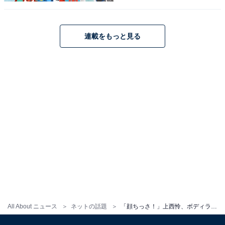
連載をもっと見る
All About ニュース
ネットの話題
「顔ちっさ！」上西怜、ボディライン際立つコーデで美脚を披露！ 「久しぶりにミニスカ見れてハッピー」