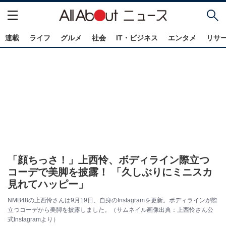
連載
ライフ
グルメ
社会
IT・ビジネス
エンタメ
リサ
「顔ちっさ！」上西怜、ボディライン際立つ
コーデで美脚を披露！ 「久しぶりにミニスカ
見れてハッピー」
NMB48の上西怜さんは9月19日、自身のInstagramを更新。ボディラインが際
立つコーデから美脚を披露しました。（サムネイル画像出典：上西怜さん公
式Instagramより）