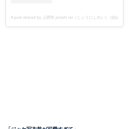
A post shared by 上西怜 jonishi rei（じょうにしれい） (@jonishi_r