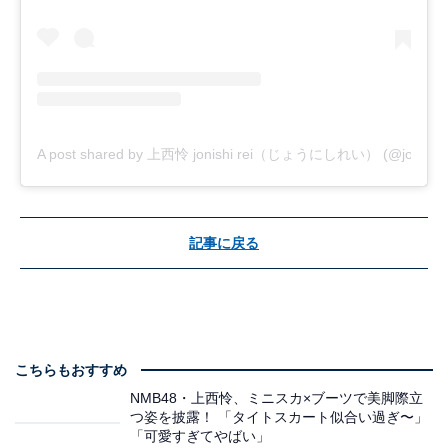
A post shared by 上西怜 jonishi rei（じょうにしれい） (@jonishi_r
記事に戻る
こちらもおすすめ
NMB48・上西怜、ミニスカ×ブーツで美脚際立
つ姿を披露！ 「タイトスカート似合い過ぎ〜」
「可愛すぎてやばい」