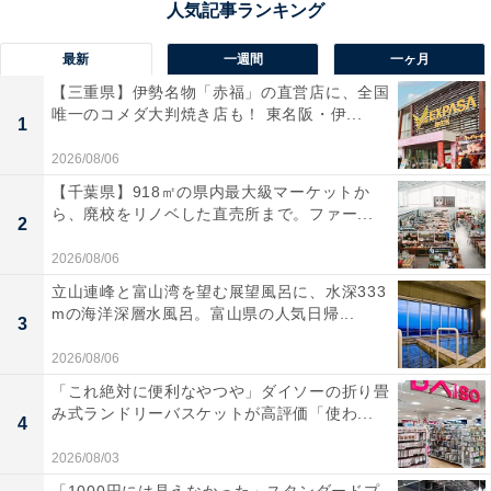
最新
一週間
一ヶ月
【三重県】伊勢名物「赤福」の直営店に、全国
唯一のコメダ大判焼き店も！ 東名阪・伊...
1
2026/08/06
【千葉県】918㎡の県内最大級マーケットか
ら、廃校をリノベした直売所まで。ファー...
2
2026/08/06
立山連峰と富山湾を望む展望風呂に、水深333
mの海洋深層水風呂。富山県の人気日帰...
3
2026/08/06
「これ絶対に便利なやつや」ダイソーの折り畳
み式ランドリーバスケットが高評価「使わ...
4
2026/08/03
「1000円には見えなかった」スタンダードプ