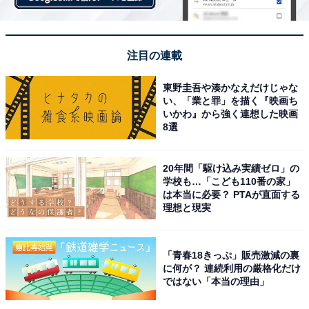
注目の連載
東野圭吾や湊かなえだけじゃな
い、「業と罪」を描く『映画ち
いかわ』から強く連想した映画
8選
20年間「駆け込み実績ゼロ」の
学校も…「こども110番の家」
は本当に必要？ PTAが直面する
理想と現実
「青春18きっぷ」販売激減の裏
に何が？ 連続利用の厳格化だけ
ではない「本当の理由」