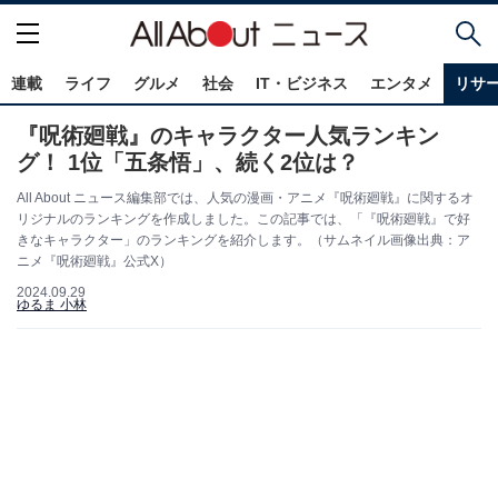
連載
ライフ
グルメ
社会
IT・ビジネス
エンタメ
リサ
『呪術廻戦』のキャラクター人気ランキン
グ！ 1位「五条悟」、続く2位は？
All About ニュース編集部では、人気の漫画・アニメ『呪術廻戦』に関するオ
リジナルのランキングを作成しました。この記事では、「『呪術廻戦』で好
きなキャラクター」のランキングを紹介します。（サムネイル画像出典：ア
ニメ『呪術廻戦』公式X）
2024.09.29
ゆるま 小林