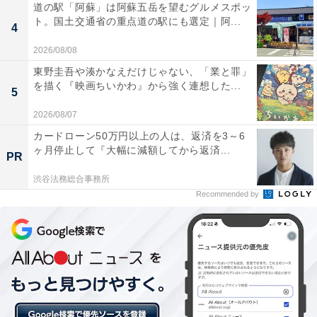
道の駅「阿蘇」は阿蘇五岳を望むグルメスポッ
ト。国土交通省の重点道の駅にも選定｜阿...
4
2026/08/08
東野圭吾や湊かなえだけじゃない、「業と罪」
を描く『映画ちいかわ』から強く連想した...
5
2026/08/07
カードローン50万円以上の人は、返済を3～6
ヶ月停止して『大幅に減額してから返済...
PR
渋谷法務総合事務所
Recommended by