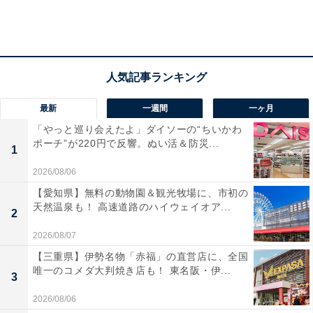
最新
一週間
一ヶ月
「やっと巡り会えたよ」ダイソーの“ちいかわ
ポーチ”が220円で反響。ぬい活＆防災...
1
2026/08/06
【愛知県】無料の動物園＆観光牧場に、市初の
天然温泉も！ 高速道路のハイウェイオア...
2
2026/08/07
【三重県】伊勢名物「赤福」の直営店に、全国
唯一のコメダ大判焼き店も！ 東名阪・伊...
3
2026/08/06