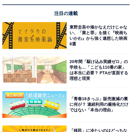
注目の連載
東野圭吾や湊かなえだけじゃな
い、「業と罪」を描く『映画ち
いかわ』から強く連想した映画
8選
20年間「駆け込み実績ゼロ」の
学校も…「こども110番の家」
は本当に必要？ PTAが直面する
理想と現実
「青春18きっぷ」販売激減の裏
に何が？ 連続利用の厳格化だけ
ではない「本当の理由」
「移民」に冷たいのはどっちな