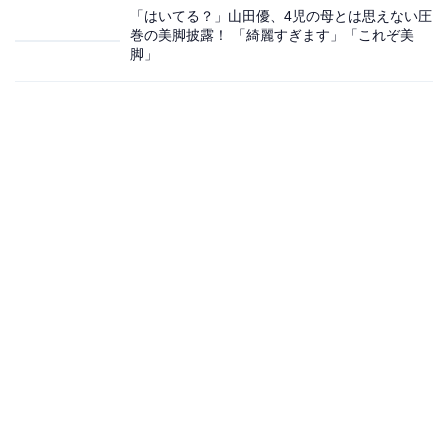
「はいてる？」山田優、4児の母とは思えない圧
巻の美脚披露！ 「綺麗すぎます」「これぞ美
脚」