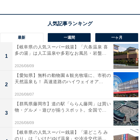
最新
一週間
一ヶ月
【岐阜県の人気スーパー銭湯】「六条温泉 喜
多の湯」は人工温泉や多彩なお風呂・岩盤...
1
2026/08/09
【愛知県】無料の動物園＆観光牧場に、市初の
天然温泉も！ 高速道路のハイウェイオア...
2
2026/08/07
【群馬県藤岡市】道の駅「ららん藤岡」は買い
物・グルメ・遊びが揃うスポット。全国で...
3
2026/08/09
【岐阜県の人気スーパー銭湯】「湯どころ み
のり」は「いけだゆげ温泉」や冷冷交代浴...