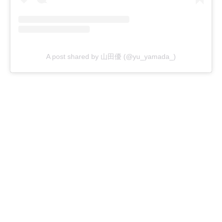
A post shared by 山田優 (@yu_yamada_)