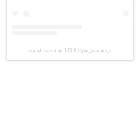
A post shared by 山田優 (@yu_yamada_)