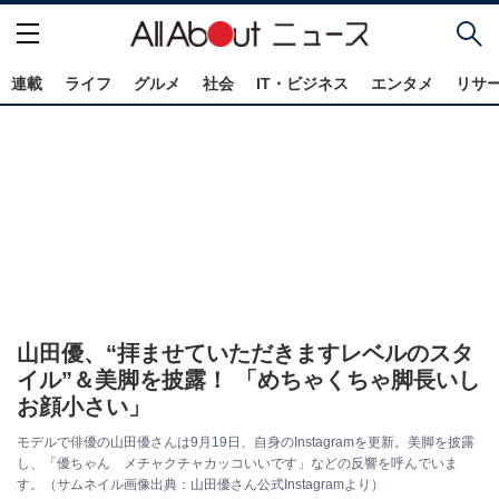
連載
ライフ
グルメ
社会
IT・ビジネス
エンタメ
リサ
山田優、“拝ませていただきますレベルのスタ
イル”＆美脚を披露！ 「めちゃくちゃ脚長いし
お顔小さい」
モデルで俳優の山田優さんは9月19日、自身のInstagramを更新。美脚を披露
し、「優ちゃん メチャクチャカッコいいです」などの反響を呼んでいま
す。（サムネイル画像出典：山田優さん公式Instagramより）