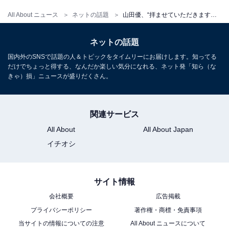
All About ニュース
ネットの話題
山田優、“拝ませていただきますレベルのスタイル”＆美脚を披露！ 「めちゃくちゃ脚長いしお顔小さい」
ネットの話題
国内外のSNSで話題の人＆トピックをタイムリーにお届けします。知ってる
だけでちょっと得する、なんだか楽しい気分になれる、ネット発「知ら（な
きゃ）損」ニュースが盛りだくさん。
関連サービス
All About
All About Japan
イチオシ
サイト情報
会社概要
広告掲載
プライバシーポリシー
著作権・商標・免責事項
当サイトの情報についての注意
All About ニュースについて