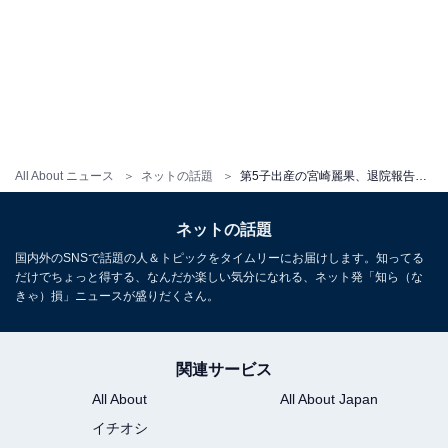
All About ニュース
ネットの話題
第5子出産の宮崎麗果、退院報告に反響！ 「産後とは思えないキレイさ」「啓司パパ、相変わらずサポート素敵すぎ」
ネットの話題
国内外のSNSで話題の人＆トピックをタイムリーにお届けします。知ってる
だけでちょっと得する、なんだか楽しい気分になれる、ネット発「知ら（な
きゃ）損」ニュースが盛りだくさん。
関連サービス
All About
All About Japan
イチオシ