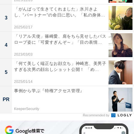
2025/12/26
「がんばって生きてくれました」氷川きよ
し、“パートナー”の命日に思い。「私の身体...
3
2025/02/17
「リアル天使」篠崎愛、肩をちら見せしたバス
ローブ姿に「可愛すぎんぞ～」「目の表情...
4
2023/03/03
「何て美しく端正なお顔立ち」神崎恵、美男子
すぎる次男の顔出しショット公開！ 「め...
5
2025/01/14
事例から学ぶ『特権アクセス管理』
PR
KeeperSecurity
Recommended by