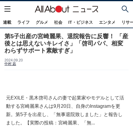
連載
ライフ
グルメ
社会
IT・ビジネス
エンタメ
リサ
第5子出産の宮崎麗果、退院報告に反響！ 「産
後とは思えないキレイさ」「啓司パパ、相変
わらずサポート素敵すぎ」
2024.09.20
中村 凪
元EXILE・黒木啓司さんの妻で起業家やモデルとして活
動する宮崎麗果さんは9月20日、自身のInstagramを更
新。第5子を出産し、「無事退院致しました」と報告し
ました。【実際の投稿：宮崎麗果、「無...