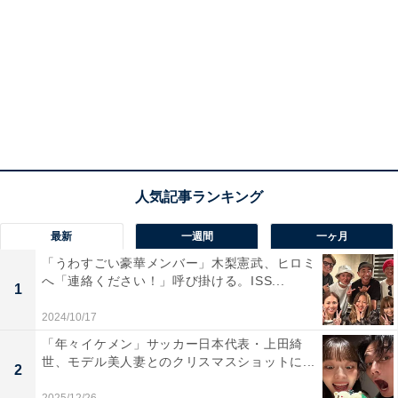
最新
一週間
一ヶ月
「うわすごい豪華メンバー」木梨憲武、ヒロミ
へ「連絡ください！」呼び掛ける。ISS...
1
2024/10/17
「年々イケメン」サッカー日本代表・上田綺
世、モデル美人妻とのクリスマスショットに...
2