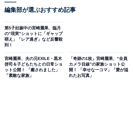
編集部が選ぶおすすめ記事
第5子妊娠中の宮崎麗果、臨月
の“現実”ショットに「ギャップ
萌え」「レア過ぎ」など反響殺
到！
宮崎麗果、夫の元EXILE・黒木
「奇跡の1枚」宮崎麗果、“全員
啓司＆子どもたちとの日常ショ
カメラ目線”の家族ショット公
ット公開！ 「癒されました」
開！ 「幸せな一コマ」「愛が溢
「素敵な家族」
れたお写真」