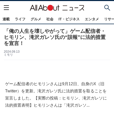
連載
ライフ
グルメ
社会
IT・ビジネス
エンタメ
リサ
「俺の人生を壊しやがって」ゲーム配信者・
ヒモリン、滝沢ガレソ氏の“誤報”に法的措置
を宣言！
2024.09.13
ミモリ
ゲーム配信者のヒモリンさんは9月12日、自身のX（旧
Twitter）を更新。滝沢ガレソ氏に法的措置を取ることを
宣言しました。【実際の投稿：ヒモリン、滝沢ガレソに
法的措置表明】ヒモリンさんは「滝沢ガレソ...