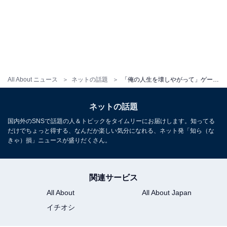
All About ニュース
ネットの話題
「俺の人生を壊しやがって」ゲーム配信者・ヒモリン、滝沢ガレソ氏の“誤報”に法的措置を宣言！
ネットの話題
国内外のSNSで話題の人＆トピックをタイムリーにお届けします。知ってる
だけでちょっと得する、なんだか楽しい気分になれる、ネット発「知ら（な
きゃ）損」ニュースが盛りだくさん。
関連サービス
All About
All About Japan
イチオシ