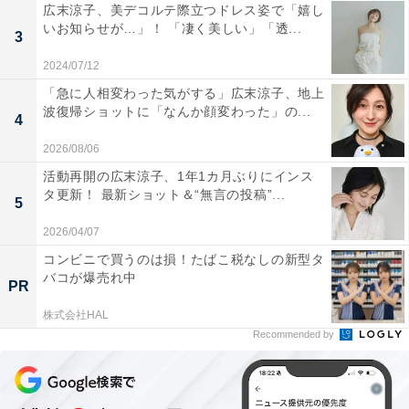
広末涼子、美デコルテ際立つドレス姿で「嬉し
いお知らせが…」！ 「凄く美しい」「透...
3
2024/07/12
「急に人相変わった気がする」広末涼子、地上
波復帰ショットに「なんか顔変わった」の...
4
2026/08/06
活動再開の広末涼子、1年1カ月ぶりにインス
タ更新！ 最新ショット＆“無言の投稿”...
5
2026/04/07
コンビニで買うのは損！たばこ税なしの新型タ
バコが爆売れ中
PR
株式会社HAL
Recommended by