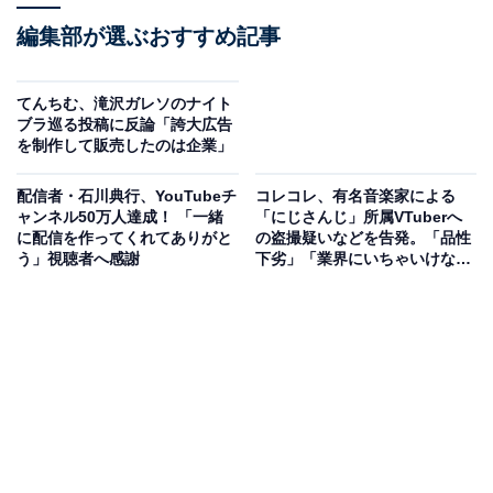
編集部が選ぶおすすめ記事
てんちむ、滝沢ガレソのナイト
ブラ巡る投稿に反論「誇大広告
を制作して販売したのは企業」
配信者・石川典行、YouTubeチ
コレコレ、有名音楽家による
ャンネル50万人達成！ 「一緒
「にじさんじ」所属VTuberへ
に配信を作ってくれてありがと
の盗撮疑いなどを告発。「品性
う」視聴者へ感謝
下劣」「業界にいちゃいけな
い」と痛烈批判