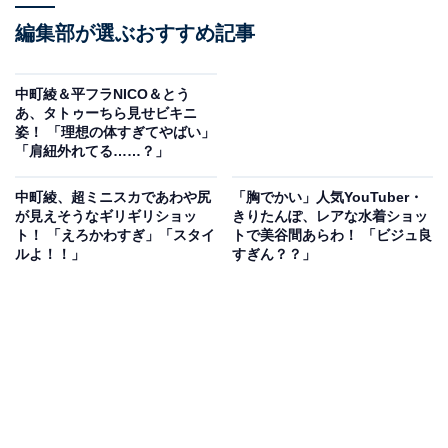
編集部が選ぶおすすめ記事
中町綾＆平フラNICO＆とう
あ、タトゥーちら見せビキニ
姿！ 「理想の体すぎてやばい」
「肩紐外れてる……？」
中町綾、超ミニスカであわや尻
「胸でかい」人気YouTuber・
が見えそうなギリギリショッ
きりたんぽ、レアな水着ショッ
ト！ 「えろかわすぎ」「スタイ
トで美谷間あらわ！ 「ビジュ良
ルよ！！」
すぎん？？」