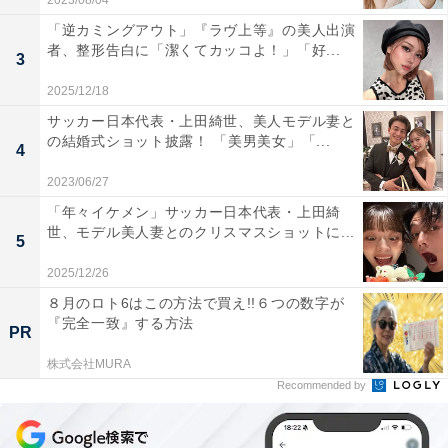
2023/08/04
「逆カミングアウト」『ラヴ上等』の美人出演
者、整形告白に「潔くてカッコよ！」「好...
3
2025/12/18
サッカー日本代表・上田綺世、美人モデル妻と
の結婚式ショット披露！ 「美男美女」「...
4
2023/06/27
「年々イケメン」サッカー日本代表・上田綺
世、モデル美人妻とのクリスマスショットに...
5
2025/12/26
８月のロト6はこの方法で買え!!６つの数字が
『完全一致』する方法
PR
株式会社MURA
Recommended by