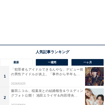
最新
一週間
一ヶ月
「犯罪者もアイドルできるんやな」デビュー前
の男性アイドルが炎上。「事件から半年も...
1
2026/03/25
藤田ニコル、稲葉友との結婚報告＆ウエディン
グフォト公開！ 池田エライザ＆内田理央...
2