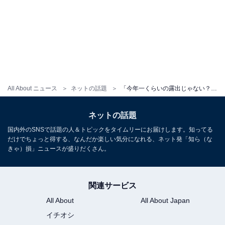
All About ニュース
ネットの話題
「今年一くらいの露出じゃない？」とうあ、香港ディズニーでのショットに反響！ 「はああああ可愛い」
ネットの話題
国内外のSNSで話題の人＆トピックをタイムリーにお届けします。知ってる
だけでちょっと得する、なんだか楽しい気分になれる、ネット発「知ら（な
きゃ）損」ニュースが盛りだくさん。
関連サービス
All About
All About Japan
イチオシ