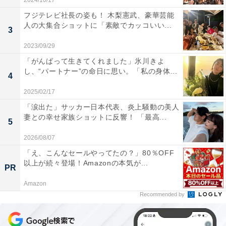
2024/10/17
フジテレビ社長の姿も！ 木梨憲武、豪華芸能
人の大集合ショットに「素敵でカッコいい...
3
2023/09/29
「がんばって生きてくれました」氷川きよ
し、“パートナー”の命日に思い。「私の身体...
4
2025/02/17
「涙出た」サッカー日本代表、炎上騒動の美人
妻との幸せ家族ショットに反響！ 「最高...
5
2026/08/07
「え、こんなセールやってたの？」80％OFF
以上が続々登場！Amazonの本気が...
PR
Amazon
Recommended by