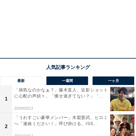
最新
一週間
一ヶ月
「病気なのかなぁ？」藤木直人、近影ショット
に心配の声続々。「痩せ過ぎてない？」「...
1
2026/03/13
「うわすごい豪華メンバー」木梨憲武、ヒロミ
へ「連絡ください！」呼び掛ける。ISS...
2