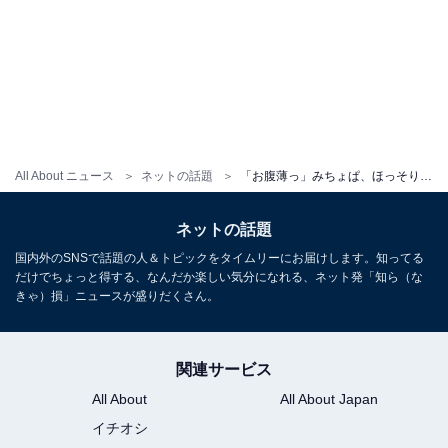
All About ニュース
ネットの話題
「お腹薄っ」みちょぱ、ほっそり美ウエスト際立つモデルショット！ 「美人でスタイル良くて」
ネットの話題
国内外のSNSで話題の人＆トピックをタイムリーにお届けします。知ってる
だけでちょっと得する、なんだか楽しい気分になれる、ネット発「知ら（な
きゃ）損」ニュースが盛りだくさん。
関連サービス
All About
All About Japan
イチオシ