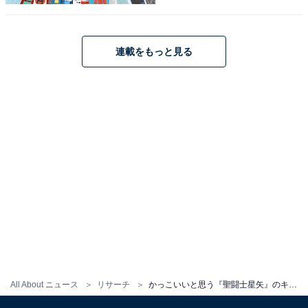
連載をもっと見る
こちらもおすすめ
最強だと思う『聖闘士星矢』のキャラクターラ
ンキング！ 2位「乙女座のシャカ」を抑えた1位
は？
All About ニュース
リサーチ
かっこいいと思う『聖闘士星矢』のキャラクターランキング！ 2位は「鳳凰星座の一輝」、1位は？