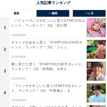
最新
一週間
一ヶ月
「パフォーマンスがすごいと思うSTARTO社タ
レント」ランキング！ 2位「佐久間...
1
2026/08/06
ギャップがあると思う「STARTO社の30代タ
レント」ランキング！ 2位「ジェシ...
2
画像出典：
Amazon
2026/08/06
1位は、「天馬星座の星矢」が選ばれました！
癒し系だと思う「STARTO社の若手タレント」
ランキング！ 2位「松島聡」を抑え...
3
本作品の主人公である天馬星座の星矢（ペガサス星
2026/08/05
矢）。持ち前の熱血漢と正義感で、さまざまな悪から地
「ファンサがすごいと思うSTARTO社タレン
上を守るため戦います。聖闘士や人間として少しずつ成
ト」ランキング！ 2位「中島健人」を...
4
長する姿や、パワーアップする聖闘士聖衣（クロス）な
2026/08/05
ど、こちらも少年漫画の王道ストーリーが描かれてお