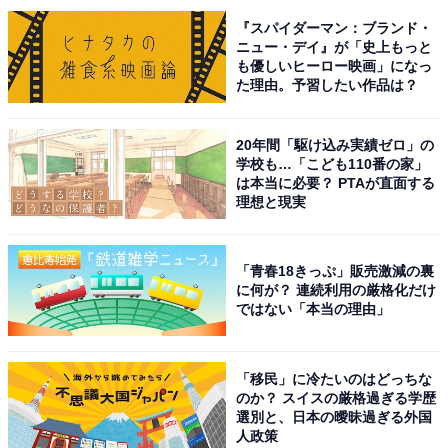
は約8年。趣味は読書とフィットネスとfiat500でドライ
『スパイダーマン：ブランド・
ブに出かけること。最近はeSportsの試合観戦が楽しみで
ニュー・デイ』が「史上もっと
も優しいヒーロー映画」になっ
す。メインMCを担当するPodcast番組「だいたい二畳半
た理由。予習したい作品は？
｜ホントは面白い住まいの話」をSpotifyやApplePodcast
で配信中！
20年間「駆け込み実績ゼロ」の
学校も…「こども110番の家」
は本当に必要？ PTAが直面する
理想と現実
9位までの全ランキング結果を見
次ページ
る
「青春18きっぷ」販売激減の裏
に何が？ 連続利用の厳格化だけ
ではない「本当の理由」
「移民」に冷たいのはどっちな
のか？ スイスの厳格過ぎる学歴
選別と、日本の曖昧過ぎる外国
人政策