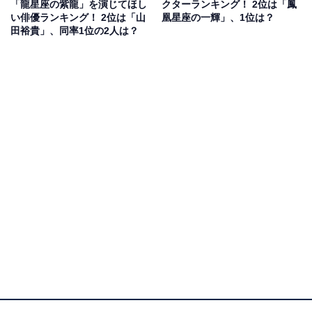
「龍星座の紫龍」を演じてほし
クターランキング！ 2位は「鳳
い俳優ランキング！ 2位は「山
凰星座の一輝」、1位は？
田裕貴」、同率1位の2人は？
第1位：天馬星座の星矢（53票）