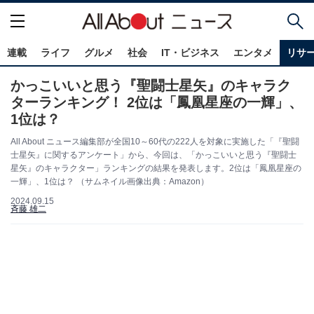
連載
ライフ
グルメ
社会
IT・ビジネス
エンタメ
リサ
かっこいいと思う『聖闘士星矢』のキャラク
ターランキング！ 2位は「鳳凰星座の一輝」、
1位は？
All About ニュース編集部が全国10～60代の222人を対象に実施した「『聖闘
士星矢』に関するアンケート」から、今回は、「かっこいいと思う『聖闘士
星矢』のキャラクター」ランキングの結果を発表します。2位は「鳳凰星座の
一輝」、1位は？ （サムネイル画像出典：Amazon）
2024.09.15
斉藤 雄二