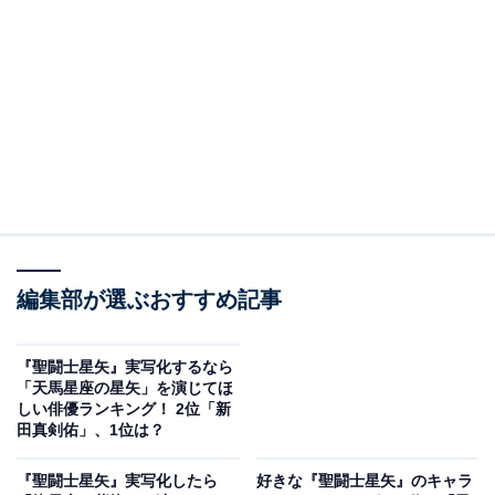
「味方がピンチのときに遅れてやってくる」や「何度で
も立ち上がる」、「クールだけど実は仲間思い」などな
ど、少年漫画の「かっこいいキャラクター」属性全部盛
りな鳳凰星座の一輝（フェニックス一輝）。過去に大切
な恋人も失っており、少し影のある一匹狼キャラな点も
人気の理由かもしれません。
アンケート回答を見ると、「孤高でかっこいい。ヒーロ
ーは遅れてくるの第一人者」（40代女性／埼玉県）や、
編集部が選ぶおすすめ記事
「クールな面を出しているが実は仲間の事を常に考えて
いるから」（40代男性／岐阜県）、「不死鳥のごとくい
『聖闘士星矢』実写化するなら
くども蘇る姿がかっこよかった」（40代男性／埼玉県）
「天馬星座の星矢」を演じてほ
しい俳優ランキング！ 2位「新
といったコメントが寄せられていました。
田真剣佑」、1位は？
『聖闘士星矢』実写化したら
好きな『聖闘士星矢』のキャラ