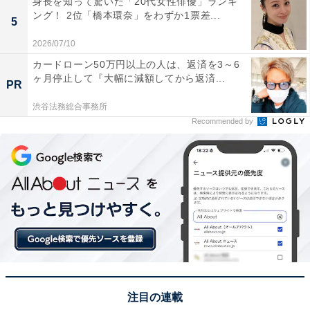
身長を知って驚いた「20代女性俳優」ランキ
り、先の展開が分かっていてもついつい夢中になって応
ング！ 2位「橋本環奈」をわずか1票差...
5
援せずにはいられないキャラクターです。
2026/07/10
カードローン50万円以上の人は、返済を3～6
自由回答を見ると、「物語の中で成長を感じるキャラク
ヶ月停止して『大幅に減額してから返済...
PR
ターです」（20代女性／石川県）や、「装備がどんどん
かっこよくなって、成長も感じられるから」（20代女性
渋谷法務総合事務所
Recommended by
／東京都）、「熱い性格をしているから」（40代男性／
長野県）、「やっぱり星矢のかっこよさは別格！何度も
ピンチに合って、苦しみながらも乗り越えていく姿が最
高」（40代女性／東京都）といったコメントが寄せられ
ていました。
※コメントは全て原文ママです
この記事の筆者：斉藤 雄二 プロフィール
注目の連載
新潟出身、静岡在住の元プロドラマー。ライター執筆歴