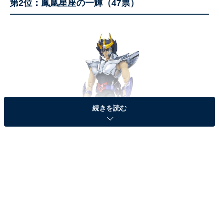
第2位：鳳凰星座の一輝（47票）
続きを読む
画像出典：
Amazon
2位は、「鳳凰星座の一輝」でした！