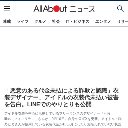
連載
ライフ
グルメ
社会
IT・ビジネス
エンタメ
リサ
「悪意のある代金未払による詐欺と認識」衣
装デザイナー、アイドルの衣装代未払い被害
を告白。LINEでのやりとりも公開
アイドル衣装を中心に活動しているフリーランスのデザイナー「Fille
lilas（フィユリラ）」さんが、9月10日に自身の公式Xを更新。アイドル・猫
乃たまさんが使用している衣装代金が10カ月にわたり支払われていない状況