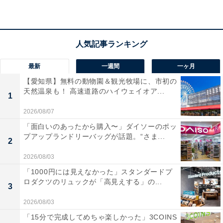
最新
一週間
一ヶ月
【愛知県】無料の動物園＆観光牧場に、市初の
天然温泉も！ 高速道路のハイウェイオア...
1
2026/08/07
「面白いのあったから購入〜」ダイソーのポッ
プアップランドリーバッグが話題。“さま...
2
2026/08/03
「1000円には見えなかった」スタンダードプ
ロダクツのリュックが「高見えする」の...
3
2026/08/03
「15分で完成してめちゃ楽しかった」3COINS