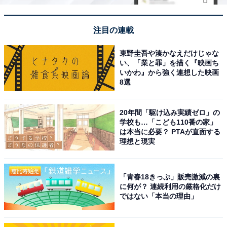
注目の連載
東野圭吾や湊かなえだけじゃな
い、「業と罪」を描く『映画ち
いかわ』から強く連想した映画
8選
20年間「駆け込み実績ゼロ」の
学校も…「こども110番の家」
は本当に必要？ PTAが直面する
理想と現実
「青春18きっぷ」販売激減の裏
に何が？ 連続利用の厳格化だけ
ではない「本当の理由」