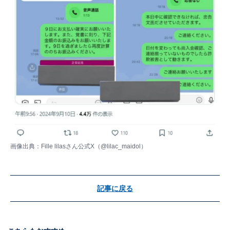
画像出典：Fille lilasさん公式X（
@lilac_maidol
）
記事に戻る