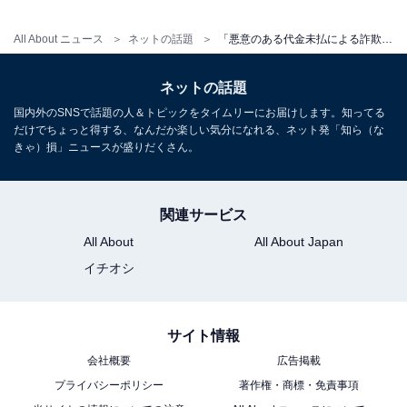
All About ニュース
ネットの話題
「悪意のある代金未払による詐欺と認識」衣装デザイナー、アイドルの衣装代未払い被害を告白。LINEでのやりとりも公開
ネットの話題
国内外のSNSで話題の人＆トピックをタイムリーにお届けします。知ってる
だけでちょっと得する、なんだか楽しい気分になれる、ネット発「知ら（な
きゃ）損」ニュースが盛りだくさん。
関連サービス
All About
All About Japan
イチオシ
サイト情報
会社概要
広告掲載
プライバシーポリシー
著作権・商標・免責事項