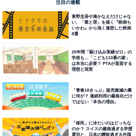
注目の連載
東野圭吾や湊かなえだけじゃな
い、「業と罪」を描く『映画ち
いかわ』から強く連想した映画
8選
20年間「駆け込み実績ゼロ」の
学校も…「こども110番の家」
は本当に必要？ PTAが直面する
理想と現実
「青春18きっぷ」販売激減の裏
に何が？ 連続利用の厳格化だけ
ではない「本当の理由」
「移民」に冷たいのはどっちな
のか？ スイスの厳格過ぎる学歴
選別と、日本の曖昧過ぎる外国