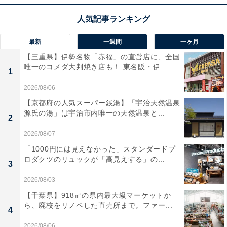
最新
一週間
一ヶ月
【三重県】伊勢名物「赤福」の直営店に、全国
唯一のコメダ大判焼き店も！ 東名阪・伊...
1
2026/08/06
【京都府の人気スーパー銭湯】「宇治天然温泉
源氏の湯」は宇治市内唯一の天然温泉と...
2
2026/08/07
「1000円には見えなかった」スタンダードプ
ロダクツのリュックが「高見えする」の...
3
2026/08/03
【千葉県】918㎡の県内最大級マーケットか
ら、廃校をリノベした直売所まで。ファー...
4
2026/08/06