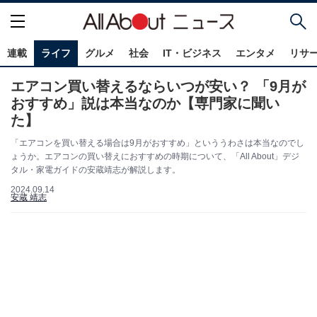
連載
ライフ
グルメ
社会
IT・ビジネス
エンタメ
リサ
エアコン買い替えるならいつが安い？ 「9月が
おすすめ」説は本当なのか【専門家に聞い
た】
「エアコンを買い替える場合は9月がおすすめ」といううわさは本当なのでし
ょうか。エアコンの買い替えにおすすめの時期について、「All About」デジ
タル・家電ガイドの安蔵靖志が解説します。
2024.09.14
安蔵 靖志