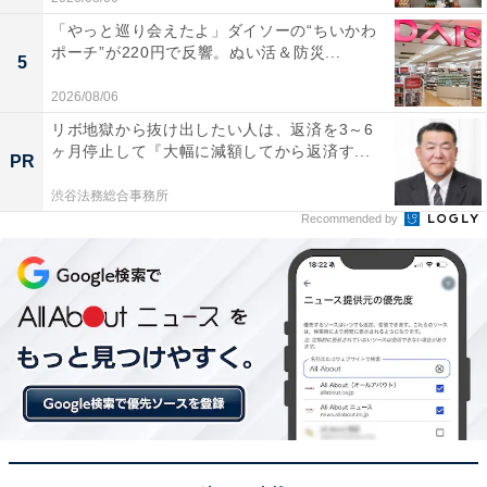
「やっと巡り会えたよ」ダイソーの“ちいかわ
ポーチ”が220円で反響。ぬい活＆防災...
5
2026/08/06
リボ地獄から抜け出したい人は、返済を3～6
ヶ月停止して『大幅に減額してから返済す...
PR
渋谷法務総合事務所
Recommended by