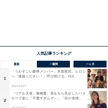
最新
一週間
一ヶ月
「うわすごい豪華メンバー」木梨憲武、ヒロミ
へ「連絡ください！」呼び掛ける。ISS...
1
2024/10/17
「リアル天使」篠崎愛、肩をちら見せしたバス
ローブ姿に「可愛すぎんぞ～」「目の表情...
2