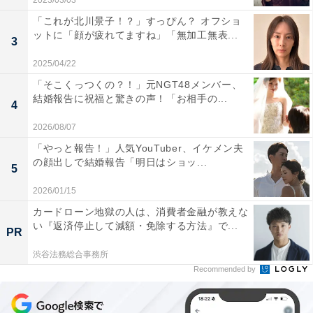
2023/03/03
「これが北川景子！？」すっぴん？ オフショ
ットに「顔が疲れてますね」「無加工無表...
3
2025/04/22
「そこくっつくの？！」元NGT48メンバー、
結婚報告に祝福と驚きの声！「お相手の...
4
2026/08/07
「やっと報告！」人気YouTuber、イケメン夫
の顔出しで結婚報告「明日はショッ...
5
2026/01/15
カードローン地獄の人は、消費者金融が教えな
い『返済停止して減額・免除する方法』で...
PR
渋谷法務総合事務所
Recommended by