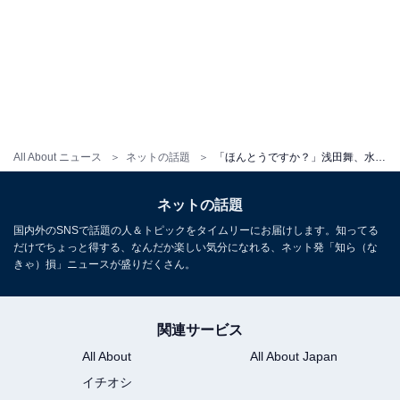
All About ニュース
ネットの話題
「ほんとうですか？」浅田舞、水着姿で“まさかの”弱点を告白！ 「ギャップですね」「本当に不思議」
ネットの話題
国内外のSNSで話題の人＆トピックをタイムリーにお届けします。知ってる
だけでちょっと得する、なんだか楽しい気分になれる、ネット発「知ら（な
きゃ）損」ニュースが盛りだくさん。
関連サービス
All About
All About Japan
イチオシ