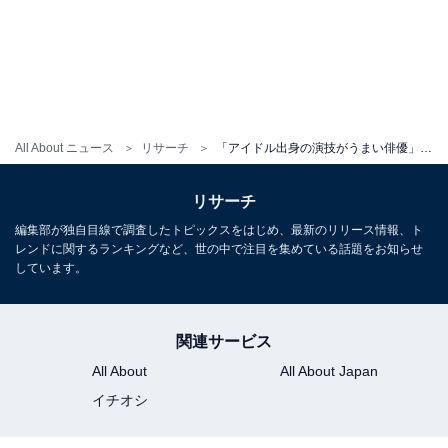
こちらもおすすめ
好きな「STARTO社の所属タレント」ランキン
グ！ 1位「目黒蓮（Snow Man）」、続く2位
All About ニュース
リサーチ
「アイドル出身の演技がうまい俳優」ランキング！ 2位「岡田准一」、1位は？
は？
リサーチ
編集部が独自目線で調査したトピックスをはじめ、最新のリリース情報、ト
レンドに関するランキングなど、世の中で注目を集めている話題をお知らせ
しています。
関連サービス
1
2
3
All About
All About Japan
イチオシ