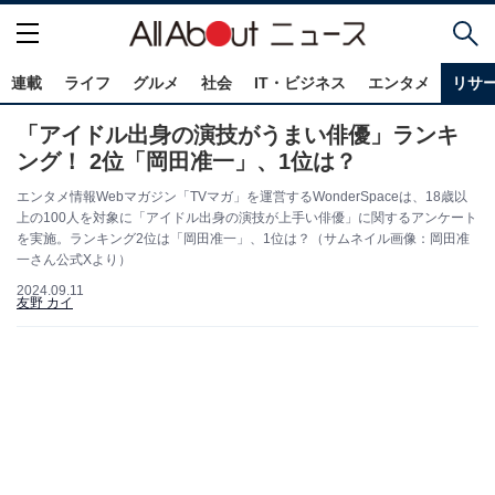
連載
ライフ
グルメ
社会
IT・ビジネス
エンタメ
リサ
「アイドル出身の演技がうまい俳優」ランキ
ング！ 2位「岡田准一」、1位は？
エンタメ情報Webマガジン「TVマガ」を運営するWonderSpaceは、18歳以
上の100人を対象に「アイドル出身の演技が上手い俳優」に関するアンケート
を実施。ランキング2位は「岡田准一」、1位は？（サムネイル画像：岡田准
一さん公式Xより）
2024.09.11
友野 カイ