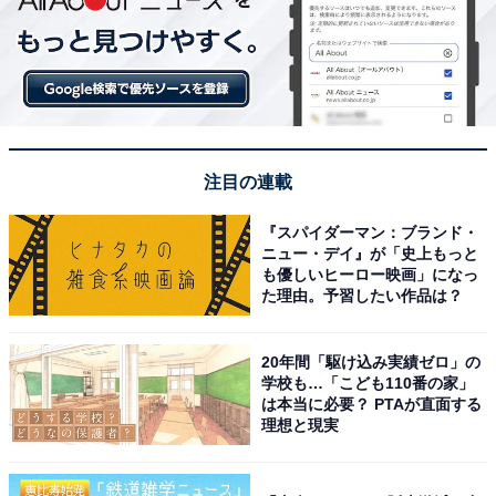
「見ていてアイドルだったということを忘れてしまう。
自然な感情表現がうまいので感動的・シリアスな内容の
ドラマや映画に向いているなと思う。有名なドラマ・映
画に多数出演していることからも、業界でも信頼されて
いるのではないかと思う」
注目の連載
「ブラックペアンといい、マイファミリーといい、アイ
『スパイダーマン：ブランド・
ドル出身の中でだけでなく、一流俳優の中でも格別に演
ニュー・デイ』が「史上もっと
技が上手だと思う。主演作品が圧倒的に多いので、主演
も優しいヒーロー映画」になっ
た理由。予習したい作品は？
ではない、例えば黒幕役とかもやってみてほしい」
20年間「駆け込み実績ゼロ」の
「憑依するような役作りではなく、アイドルグループ嵐
学校も…「こども110番の家」
のニノなのに、今はサラリーマン何某として生きている
は本当に必要？ PTAが直面する
という芝居。セリフの言い回しがあまりに自然なので、
理想と現実
見ているうちに、その人物にしか見えなくなる。役を取
り込んでしまうのが、とにかくうまいんだと思う」