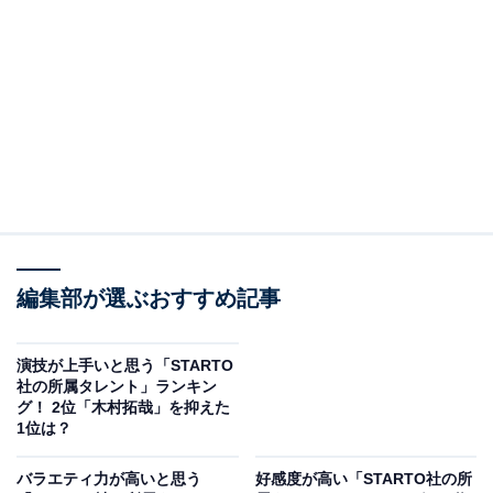
アイドル時代から多数の作品に出演。代表作には『木更
津キャッツアイ』シリーズやドラマ『タイガー＆ドラゴ
ン』（ともにTBS系）、映画『永遠の0』などがありま
す。NHK大河ドラマでは『軍師官兵衛』で主演を務め、
『どうする家康』では織田信長役を好演。その豪快なア
クションシーンが注目を集めました。
回答者からは、「シリアスもコミカルも時代劇もでき
て、引き込まれる演技が魅力的だから。アクションや殺
陣をやらせたら最高。ありきたりな動きではなく、予想
編集部が選ぶおすすめ記事
できない動きをしてくるから見応えがある」「現在は、
アイドル出身であることが思い浮かばないくらいの存在
演技が上手いと思う「STARTO
になったと感じる。 殺陣やアクションにこだわりがあ
社の所属タレント」ランキン
グ！ 2位「木村拓哉」を抑えた
り、自ら武術を習い師範クラスになってしまうほどスト
1位は？
イックな取り組みが凄いと思う。 主演作品がヒットや話
題作になったり、映画賞の受賞など、演技の上手さは折
バラエティ力が高いと思う
好感度が高い「STARTO社の所