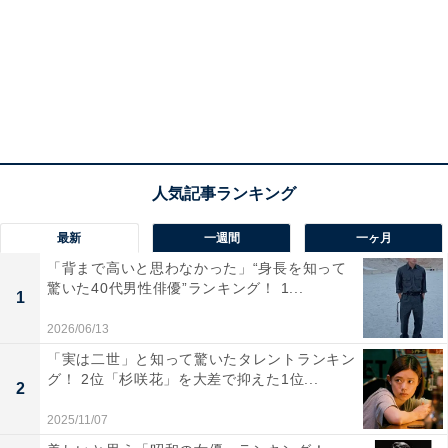
最新
一週間
一ヶ月
View this post on Instagram
「背まで高いと思わなかった」“身長を知って
驚いた40代男性俳優”ランキング！ 1...
1
2026/06/13
「実は二世」と知って驚いたタレントランキン
グ！ 2位「杉咲花」を大差で抑えた1位...
2
2025/11/07