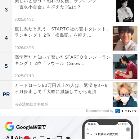
美しいと思う「昭和の女優」ランキング！
「吉永小百合」を抑えた1位は？
3
A post shared by 日曜劇場「ブラックペアン シーズン2」 (@blackp
2025/04/21
癒し系だと思う「STARTO社の若手タレント」
ランキング！ 2位「松島聡」を抑え...
4
1位に選ばれたのは、アイドルグループ・嵐の二宮和也
2026/08/05
さんでした。
高学歴だと知って驚いたSTARTOタレントラン
キング！ 2位「ラウール（Snow...
5
二宮さんは、2003年『青の炎』で初の映画単独主演を務
めました。2022年の映画『ラーゲリより愛を込めて』で
2025/07/13
は、「第46回 日本アカデミー賞」で優秀主演男優賞を受
カードローン50万円以上の人は、返済を3～6
ヶ月停止して『大幅に減額してから返済...
賞。現在は日曜劇場『ブラックペアン・シーズン2』
PR
（TBS系）で主演を務めています。2025年は、絵本作家
渋谷法務総合事務所
やなせたかしさん夫婦の人生をつづるNHK連続テレビ小
Recommended by
説『あんぱん』にも出演予定です。選んだ理由には、以
下のようなコメントが集まりました。