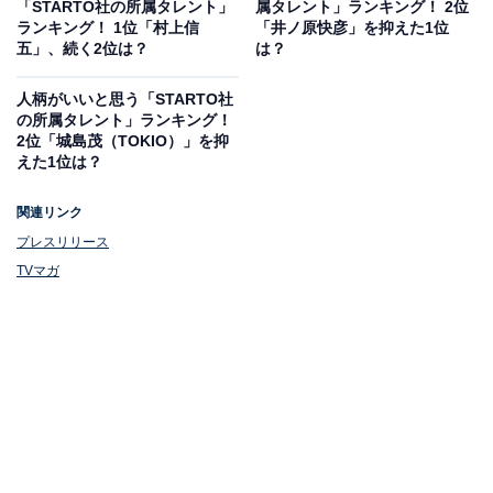
「STARTO社の所属タレント」
属タレント」ランキング！ 2位
り紙付きの俳優です」といった声が寄せられました。
ランキング！ 1位「村上信
「井ノ原快彦」を抑えた1位
五」、続く2位は？
は？
人柄がいいと思う「STARTO社
の所属タレント」ランキング！
2位「城島茂（TOKIO）」を抑
えた1位は？
関連リンク
プレスリリース
TVマガ
1位：二宮和也