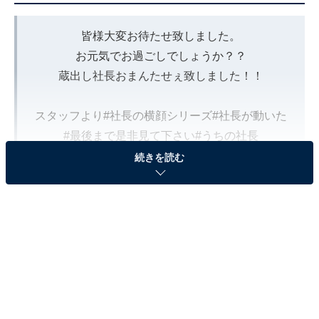
皆様大変お待たせ致しました。
お元気でお過ごしでしょうか？？
蔵出し社長おまんたせぇ致しました！！
スタッフより
#社長の横顔シリーズ
#社長が動いた
#最後まで是非見て下さい
#うちの社長
#いい声してませんか
pic.twitter.com/IMcbQJmkHl
続きを読む
— 岡田准一 / AISTON (@J_OKADA_AISTON)
June 4, 2024
2位は、岡田准一さんです。
アイドルグループ・V6の元メンバーである岡田さんは、