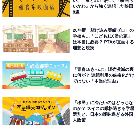
い、「業と罪」を描く『映画ち
いかわ』から強く連想した映画
8選
20年間「駆け込み実績ゼロ」の
学校も…「こども110番の家」
は本当に必要？ PTAが直面する
理想と現実
「青春18きっぷ」販売激減の裏
に何が？ 連続利用の厳格化だけ
ではない「本当の理由」
「移民」に冷たいのはどっちな
のか？ スイスの厳格過ぎる学歴
選別と、日本の曖昧過ぎる外国
人政策