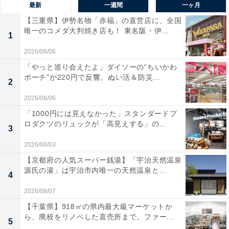
最新
一週間
一ヶ月
【三重県】伊勢名物「赤福」の直営店に、全国
唯一のコメダ大判焼き店も！ 東名阪・伊...
1
2026/08/06
「やっと巡り会えたよ」ダイソーの“ちいかわ
ポーチ”が220円で反響。ぬい活＆防災...
2
2026/08/06
「1000円には見えなかった」スタンダードプ
ロダクツのリュックが「高見えする」の...
3
2026/08/03
【京都府の人気スーパー銭湯】「宇治天然温泉
源氏の湯」は宇治市内唯一の天然温泉と...
4
2026/08/07
【千葉県】918㎡の県内最大級マーケットか
ら、廃校をリノベした直売所まで。ファー...
5