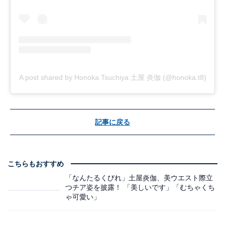
A post shared by Honoka Tsuchiya 土屋 炎伽 (@honoka.t8)
記事に戻る
こちらもおすすめ
「なんたるくびれ」土屋炎伽、美ウエスト際立
つチア姿を披露！ 「美しいです」「むちゃくち
ゃ可愛い」