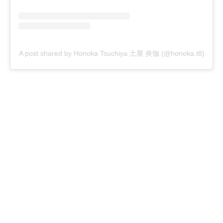
A post shared by Honoka Tsuchiya 土屋 炎伽 (@honoka.t8)