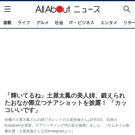
連載
ライフ
グルメ
社会
IT・ビジネス
エンタメ
リサ
「輝いてるね」土屋太鳳の美人姉、鍛えられ
たおなか際立つチアショットを披露！ 「カッ
コいいです」
俳優の土屋太鳳さんの姉でタレントの土屋炎伽さんは9月5日、自身の
Instagramを更新。チアリーディング中の姿を披露しました。（サムネイル画
像出典：土屋炎伽さん公式Instagramより）