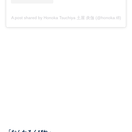
A post shared by Honoka Tsuchiya 土屋 炎伽 (@honoka.t8)