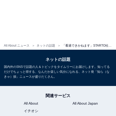
All About ニュース
ネットの話題
「看過できかねます」STARTO社、WEST.・中間淳太への一部悪質記事＆誹謗中傷投稿に法的措置の意向
ネットの話題
国内外のSNSで話題の人＆トピックをタイムリーにお届けします。知ってる
だけでちょっと得する、なんだか楽しい気分になれる、ネット発「知ら（な
きゃ）損」ニュースが盛りだくさん。
関連サービス
All About
All About Japan
イチオシ