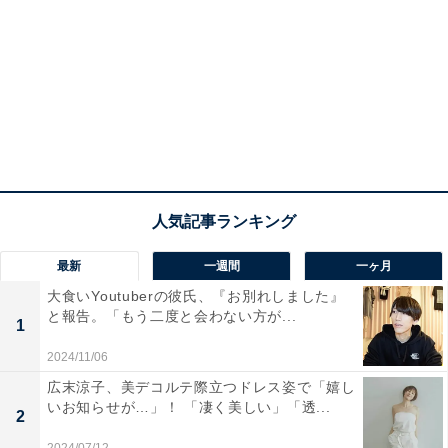
最新
一週間
一ヶ月
大食いYoutuberの彼氏、『お別れしました』
と報告。「もう二度と会わない方が...
1
2024/11/06
広末涼子、美デコルテ際立つドレス姿で「嬉し
いお知らせが…」！ 「凄く美しい」「透...
2