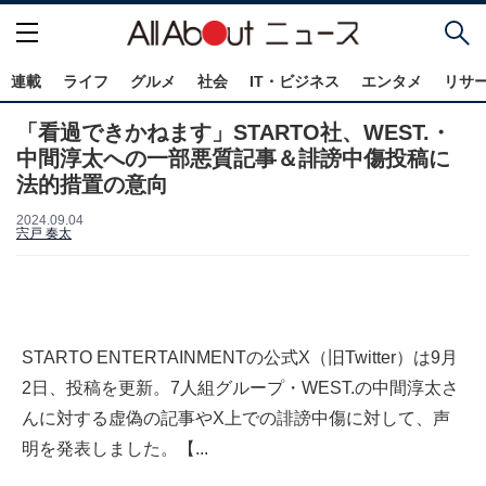
連載
ライフ
グルメ
社会
IT・ビジネス
エンタメ
リサ
「看過できかねます」STARTO社、WEST.・
中間淳太への一部悪質記事＆誹謗中傷投稿に
法的措置の意向
2024.09.04
宍戸 奏太
STARTO ENTERTAINMENTの公式X（旧Twitter）は9月
2日、投稿を更新。7人組グループ・WEST.の中間淳太さ
んに対する虚偽の記事やX上での誹謗中傷に対して、声
明を発表しました。【...