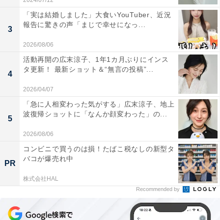
2024/07/12
「実は結婚しました」大食いYouTuber、近況
報告に驚きの声「まじで幸せになっ...
3
2026/08/06
活動再開の広末涼子、1年1カ月ぶりにインス
タ更新！ 最新ショット＆“無言の投稿”...
4
2026/04/07
「急に人相変わった気がする」広末涼子、地上
波復帰ショットに「なんか顔変わった」の...
5
2026/08/06
コンビニで買うのは損！たばこ税なしの新型タ
バコが爆売れ中
PR
株式会社HAL
Recommended by