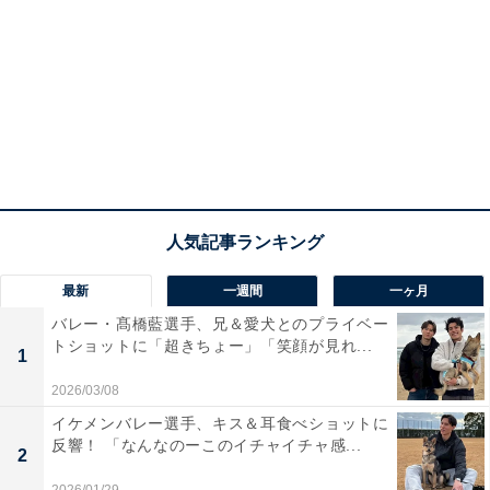
最新
一週間
一ヶ月
バレー・髙橋藍選手、兄＆愛犬とのプライベー
トショットに「超きちょー」「笑顔が見れ...
1
2026/03/08
イケメンバレー選手、キス＆耳食べショットに
反響！ 「なんなのーこのイチャイチャ感...
2