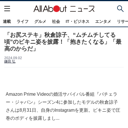
連載
ライフ
グルメ
社会
IT・ビジネス
エンタメ
リサ
「お尻ステキ」秋倉諒子、“ムチムチしてる
頃”のビキニ姿を披露！「抱きたくなる」「最
高のからだ」
2024.09.02
鎌田 弘
Amazon Prime Videoの婚活サバイバル番組『バチェラ
ー・ジャパン』シーズン4に参加したモデルの秋倉諒子
さんは8月31日、自身のInstagramを更新。ビキニ姿で圧
巻のボディを披露しまし...