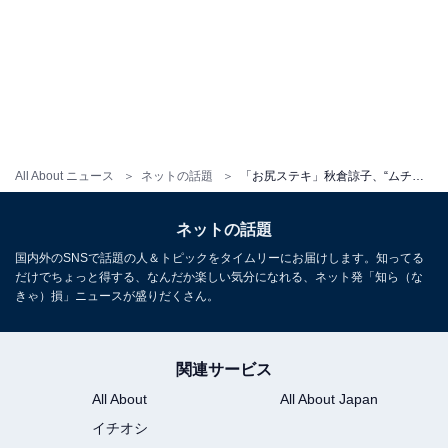
All About ニュース
ネットの話題
「お尻ステキ」秋倉諒子、“ムチムチしてる頃”のビキニ姿を披露！「抱きたくなる」「最高のからだ」
ネットの話題
国内外のSNSで話題の人＆トピックをタイムリーにお届けします。知ってる
だけでちょっと得する、なんだか楽しい気分になれる、ネット発「知ら（な
きゃ）損」ニュースが盛りだくさん。
関連サービス
All About
All About Japan
イチオシ