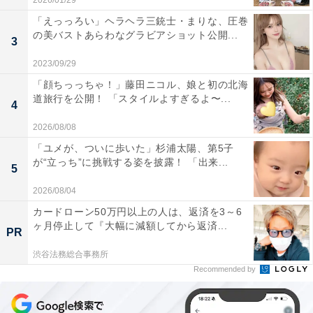
2026/01/29
「えっっろい」ヘラヘラ三銃士・まりな、圧巻
の美バストあらわなグラビアショット公開...
3
2023/09/29
「顔ちっっちゃ！」藤田ニコル、娘と初の北海
道旅行を公開！ 「スタイルよすぎるよ〜...
4
2026/08/08
「ユメが、ついに歩いた」杉浦太陽、第5子
が“立っち”に挑戦する姿を披露！ 「出来...
5
2026/08/04
カードローン50万円以上の人は、返済を3～6
ヶ月停止して『大幅に減額してから返済...
PR
渋谷法務総合事務所
Recommended by