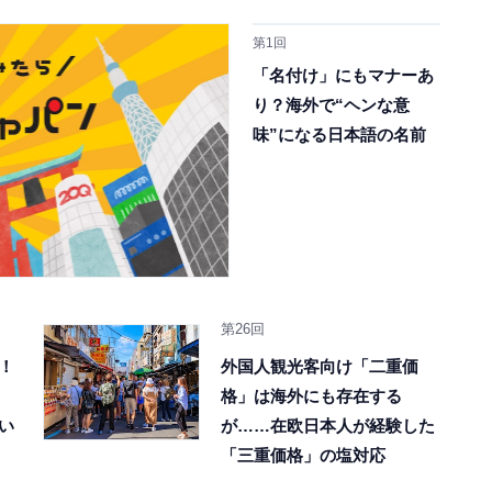
第1回
「名付け」にもマナーあ
り？海外で“ヘンな意
味”になる日本語の名前
第26回
！
外国人観光客向け「二重価
格」は海外にも存在する
い
が……在欧日本人が経験した
「三重価格」の塩対応