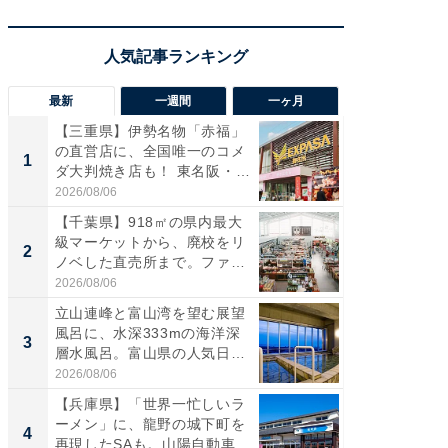
最新
一週間
一ヶ月
【三重県】伊勢名物「赤福」
【兵庫
の直営店に、全国唯一のコメ
ーメン
1
1
ダ大判焼き店も！ 東名阪・
再現した
伊...
道...
2026/08/06
2026/08/0
【千葉県】918㎡の県内最大
【三重
級マーケットから、廃校をリ
「鈴鹿天
2
2
ノベした直売所まで。ファ
は100
ー...
2026/08/06
2026/08/0
立山連峰と富山湾を望む展望
ステラ
風呂に、水深333mの海洋深
詰め放題
3
3
層水風呂。富山県の人気日
00円で「
帰...
2026/08/06
2026/08/0
【兵庫県】「世界一忙しいラ
「ミニオ
ーメン」に、龍野の城下町を
ッグ！ 
4
4
再現したSAも。山陽自動車
ど、夏限