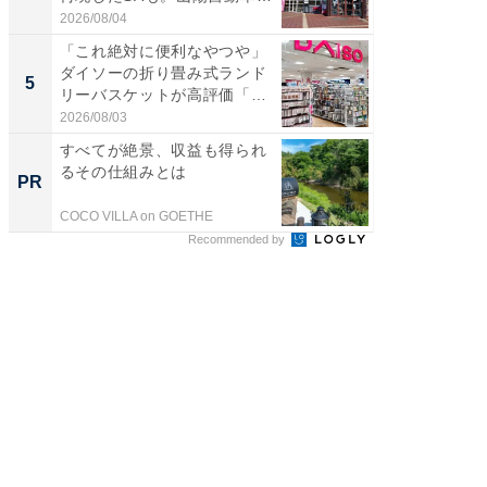
道...
2026/08/04
2026/08/0
「これ絶対に便利なやつや」
【埼玉
ダイソーの折り畳み式ランド
「行田天
5
5
リーバスケットが高評価「使
は和の
わ...
が...
2026/08/03
2026/08/0
すべてが絶景、収益も得られ
「早期
るその仕組みとは
切る判
PR
PR
COCO VILLA on GOETHE
東京証券
Recommended by