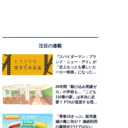
注目の連載
『スパイダーマン：ブラ
ンド・ニュー・デイ』が
「史上もっとも優しいヒ
ーロー映画」になった理
由。予習したい作品は？
20年間「駆け込み実績ゼ
ロ」の学校も…「こども
110番の家」は本当に必
要？ PTAが直面する理想
と現実
「青春18きっぷ」販売激
減の裏に何が？ 連続利用
の厳格化だけではない