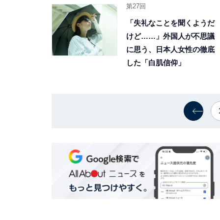
第27回
「失礼なことを聞くようだ
けど……」外国人が不思議
に思う、日本人女性の徹底
した「白肌信仰」