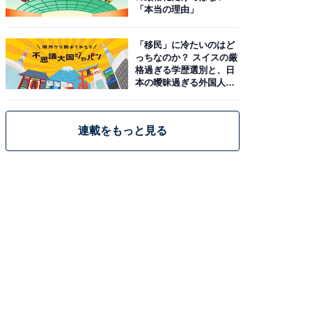
「本当の理由」
「移民」に冷たいのはど
っちなのか？ スイスの厳
格過ぎる学歴選別と、日
本の曖昧過ぎる外国人政
策
連載をもっと見る