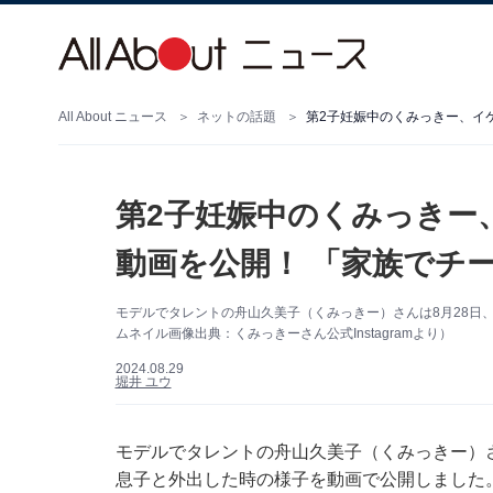
All About ニュース
ネットの話題
第2子妊娠中のくみっきー、イ
第2子妊娠中のくみっきー
動画を公開！ 「家族でチ
モデルでタレントの舟山久美子（くみっきー）さんは8月28日、自
ムネイル画像出典：くみっきーさん公式Instagramより）
2024.08.29
堀井 ユウ
モデルでタレントの舟山久美子（くみっきー）さんは
息子と外出した時の様子を動画で公開しました