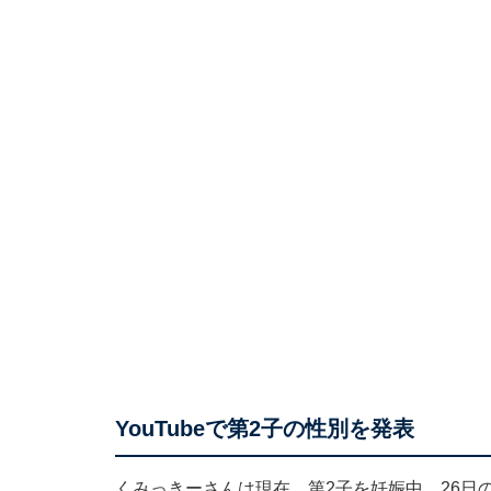
YouTubeで第2子の性別を発表
くみっきーさんは現在、第2子を妊娠中。26日の