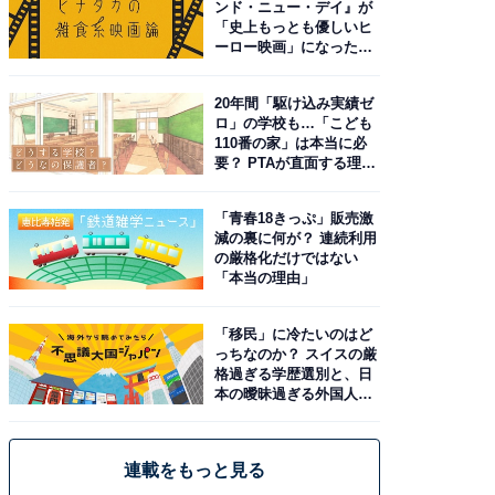
ンド・ニュー・デイ』が
「史上もっとも優しいヒ
ーロー映画」になった理
由。予習したい作品は？
20年間「駆け込み実績ゼ
ロ」の学校も…「こども
110番の家」は本当に必
要？ PTAが直面する理想
と現実
「青春18きっぷ」販売激
減の裏に何が？ 連続利用
の厳格化だけではない
「本当の理由」
「移民」に冷たいのはど
っちなのか？ スイスの厳
格過ぎる学歴選別と、日
本の曖昧過ぎる外国人政
策
連載をもっと見る