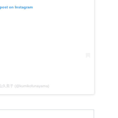
 post on Instagram
 舟山久美子 (@kumikofunayama)