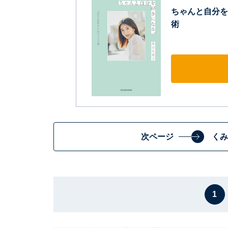
ちゃんと自分を
術
次ページ
くみ
1