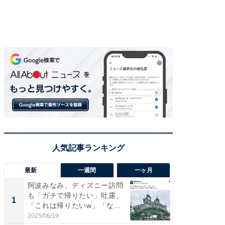
最新
一週間
一ヶ月
阿波みなみ、ディズニー訪問
「さす
も「ガチで帰りたい」吐露。
は」高
1
1
「これは帰りたいw」「なん
災地を
ち...
「カ...
2025/06/19
2026/08/0