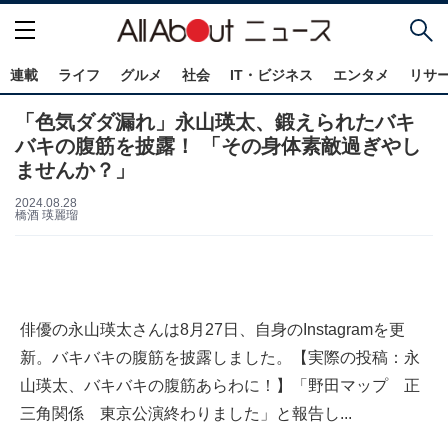
連載
ライフ
グルメ
社会
IT・ビジネス
エンタメ
リサ
「色気ダダ漏れ」永山瑛太、鍛えられたバキ
バキの腹筋を披露！ 「その身体素敵過ぎやし
ませんか？」
2024.08.28
橋酒 瑛麗瑠
俳優の永山瑛太さんは8月27日、自身のInstagramを更
新。バキバキの腹筋を披露しました。【実際の投稿：永
山瑛太、バキバキの腹筋あらわに！】「野田マップ 正
三角関係 東京公演終わりました」と報告し...