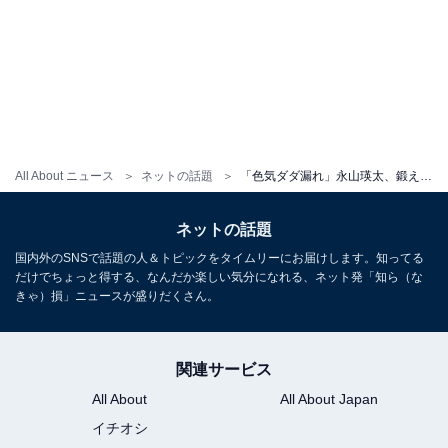
All About ニュース
ネットの話題
「色気ダダ漏れ」永山瑛太、鍛えられたバキバキの腹筋を披露！ 「その身体素敵過ぎやしませんか？」
ネットの話題
国内外のSNSで話題の人＆トピックをタイムリーにお届けします。知ってる
だけでちょっと得する、なんだか楽しい気分になれる、ネット発「知ら（な
きゃ）損」ニュースが盛りだくさん。
関連サービス
All About
All About Japan
イチオシ