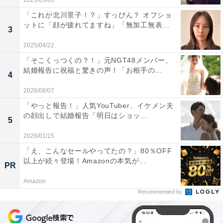
2023/03/03
「これが北川景子！？」すっぴん？ オフショ
ットに「顔が疲れてますね」「無加工無表...
3
2025/04/22
「そこくっつくの？！」元NGT48メンバー、
結婚報告に祝福と驚きの声！「お相手の...
4
2026/08/07
「やっと報告！」人気YouTuber、イケメン夫
の顔出しで結婚報告「明日はショッ...
5
2026/01/15
「え、こんなセールやってたの？」80％OFF
以上が続々登場！Amazonの本気が...
PR
Amazon
Recommended by