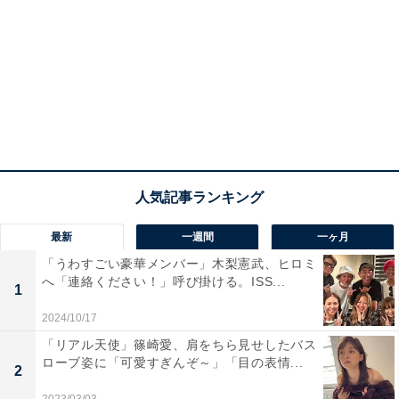
最新
一週間
一ヶ月
「うわすごい豪華メンバー」木梨憲武、ヒロミ
へ「連絡ください！」呼び掛ける。ISS...
1
2024/10/17
「リアル天使」篠崎愛、肩をちら見せしたバス
ローブ姿に「可愛すぎんぞ～」「目の表情...
2