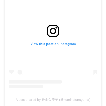
View this post on Instagram
A post shared by 舟山久美子 (@kumikofunayama)