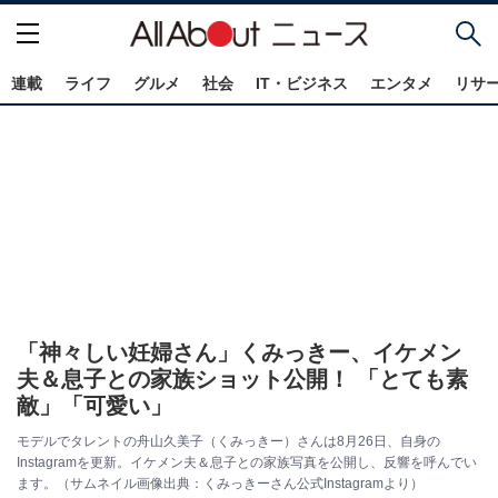
連載
ライフ
グルメ
社会
IT・ビジネス
エンタメ
リサ
「神々しい妊婦さん」くみっきー、イケメン
夫＆息子との家族ショット公開！ 「とても素
敵」「可愛い」
モデルでタレントの舟山久美子（くみっきー）さんは8月26日、自身の
Instagramを更新。イケメン夫＆息子との家族写真を公開し、反響を呼んでい
ます。（サムネイル画像出典：くみっきーさん公式Instagramより）