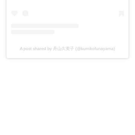
A post shared by 舟山久美子 (@kumikofunayama)