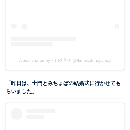
A post shared by 舟山久美子 (@kumikofunayama)
「昨日は、士門とみちょぱの結婚式に行かせても
らいました」