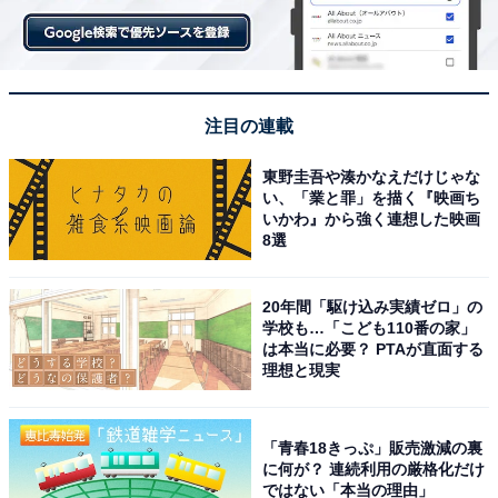
注目の連載
東野圭吾や湊かなえだけじゃな
い、「業と罪」を描く『映画ち
いかわ』から強く連想した映画
8選
20年間「駆け込み実績ゼロ」の
学校も…「こども110番の家」
は本当に必要？ PTAが直面する
理想と現実
「青春18きっぷ」販売激減の裏
に何が？ 連続利用の厳格化だけ
ではない「本当の理由」