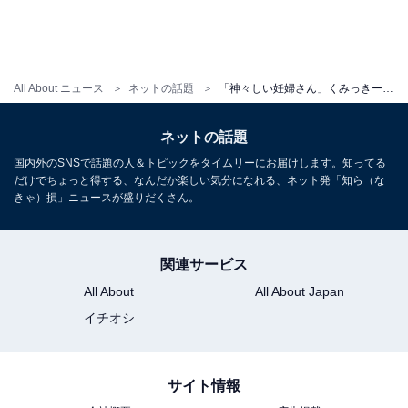
All About ニュース
ネットの話題
「神々しい妊婦さん」くみっきー、イケメン夫＆息子との家族ショット公開！ 「とても素敵」「可愛い」
ネットの話題
国内外のSNSで話題の人＆トピックをタイムリーにお届けします。知ってる
だけでちょっと得する、なんだか楽しい気分になれる、ネット発「知ら（な
きゃ）損」ニュースが盛りだくさん。
関連サービス
All About
All About Japan
イチオシ
サイト情報