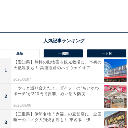
最新
一週間
一ヶ月
【愛知県】無料の動物園＆観光牧場に、市初の
天然温泉も！ 高速道路のハイウェイオア...
1
2026/08/07
「やっと巡り会えたよ」ダイソーの“ちいかわ
ポーチ”が220円で反響。ぬい活＆防災...
2
2026/08/06
【三重県】伊勢名物「赤福」の直営店に、全国
唯一のコメダ大判焼き店も！ 東名阪・伊...
3