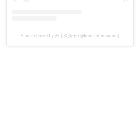
A post shared by 舟山久美子 (@kumikofunayama)