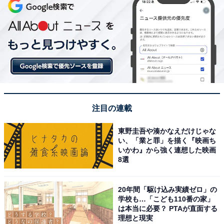
注目の連載
東野圭吾や湊かなえだけじゃな
い、「業と罪」を描く『映画ち
いかわ』から強く連想した映画
8選
20年間「駆け込み実績ゼロ」の
学校も…「こども110番の家」
は本当に必要？ PTAが直面する
理想と現実