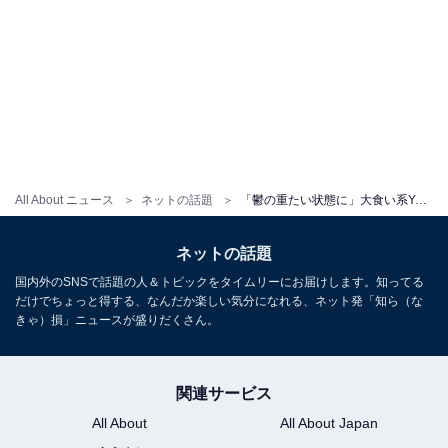
All About ニュース
ネットの話題
「鬱の重たい状態に」大食い系YouTuber・木下ゆうか、体調不良だったと明かす。「やっと皆さんにお話をできるまで回復」近況報告も
ネットの話題
国内外のSNSで話題の人＆トピックをタイムリーにお届けします。知ってる
だけでちょっと得する、なんだか楽しい気分になれる、ネット発「知ら（な
きゃ）損」ニュースが盛りだくさん。
関連サービス
All About
All About Japan