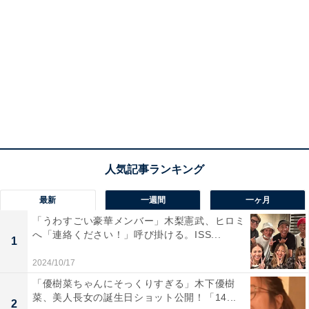
最新
一週間
一ヶ月
「うわすごい豪華メンバー」木梨憲武、ヒロミ
へ「連絡ください！」呼び掛ける。ISS...
1
2024/10/17
「優樹菜ちゃんにそっくりすぎる」木下優樹
菜、美人長女の誕生日ショット公開！「14...
2