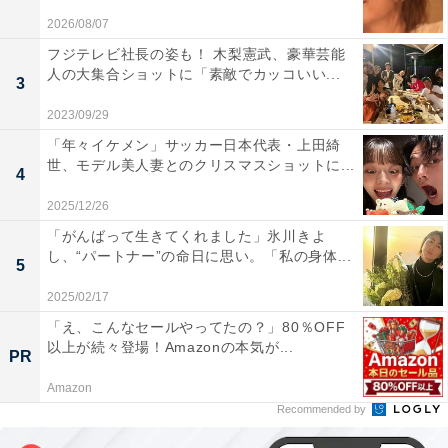
2026/08/07
フジテレビ社長の姿も！ 木梨憲武、豪華芸能
人の大集合ショットに「素敵でカッコいい...
3
2023/09/29
「年々イケメン」サッカー日本代表・上田綺
世、モデル美人妻とのクリスマスショットに...
4
2025/12/26
「がんばって生きてくれました」氷川きよ
し、“パートナー”の命日に思い。「私の身体...
5
2025/02/17
「え、こんなセールやってたの？」80％OFF
以上が続々登場！Amazonの本気が...
PR
Amazon
Recommended by