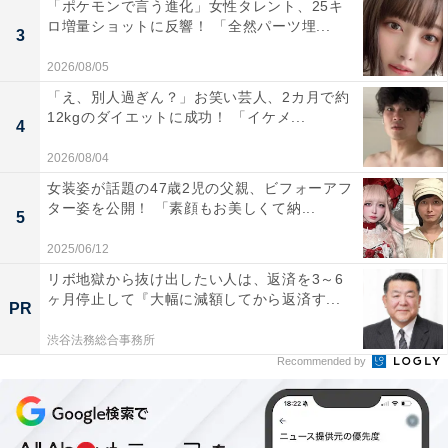
「ポケモンで言う進化」女性タレント、25キ
ロ増量ショットに反響！ 「全然パーツ埋...
3
2026/08/05
「え、別人過ぎん？」お笑い芸人、2カ月で約
12kgのダイエットに成功！ 「イケメ...
4
2026/08/04
女装姿が話題の47歳2児の父親、ビフォーアフ
ター姿を公開！ 「素顔もお美しくて納...
5
2025/06/12
リボ地獄から抜け出したい人は、返済を3～6
ヶ月停止して『大幅に減額してから返済す...
PR
渋谷法務総合事務所
Recommended by