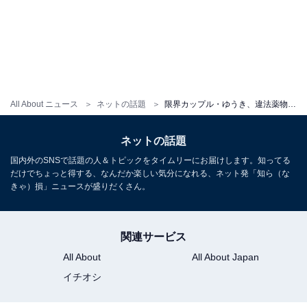
All About ニュース
ネットの話題
限界カップル・ゆうき、違法薬物使用を生配信で唐突告白！ 「常習的にやってない」
ネットの話題
国内外のSNSで話題の人＆トピックをタイムリーにお届けします。知ってる
だけでちょっと得する、なんだか楽しい気分になれる、ネット発「知ら（な
きゃ）損」ニュースが盛りだくさん。
関連サービス
All About
All About Japan
イチオシ