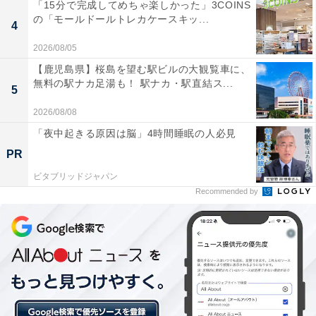
「15分で完成してめちゃ楽しかった」3COINS
の「モールドールトレカケースキッ...
4
2026/08/05
【鹿児島県】桜島を望む駅ビルの大観覧車に、
無料の駅ナカ足湯も！ 駅ナカ・駅直結ス...
5
2026/08/08
「夜中起きる原因は脳」4時間睡眠の人必見
PR
ビタブリッドジャパン
Recommended by