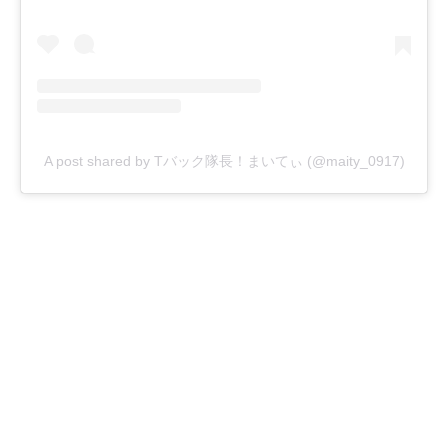
A post shared by Tバック隊長！まいてぃ (@maity_0917)