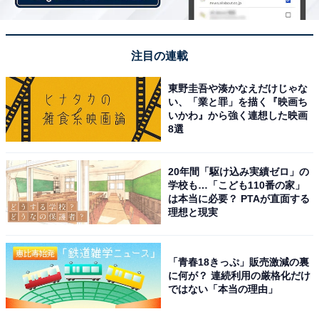
注目の連載
東野圭吾や湊かなえだけじゃな
い、「業と罪」を描く『映画ち
いかわ』から強く連想した映画
8選
20年間「駆け込み実績ゼロ」の
学校も…「こども110番の家」
は本当に必要？ PTAが直面する
理想と現実
「青春18きっぷ」販売激減の裏
に何が？ 連続利用の厳格化だけ
ではない「本当の理由」