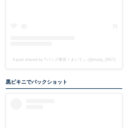
A post shared by Tバック隊長！まいてぃ (@maity_0917)
黒ビキニでバックショット