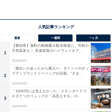
最新
一週間
一ヶ月
【愛知県】無料の動物園＆観光牧場に、市初の
天然温泉も！ 高速道路のハイウェイオア...
1
2026/08/07
「面白いのあったから購入〜」ダイソーのポッ
プアップランドリーバッグが話題。“さま...
2
2026/08/03
「1000円には見えなかった」スタンダードプ
ロダクツのリュックが「高見えする」の...
3
2026/08/03