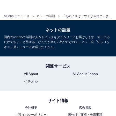
All About ニュース
ネットの話題
「そのイスはアウトじゃね？」まいてぃ、美尻あらわな風呂場ショット！ 「最高級のセクシースタイル」
ネットの話題
国内外のSNSで話題の人＆トピックをタイムリーにお届けします。知ってる
だけでちょっと得する、なんだか楽しい気分になれる、ネット発「知ら（な
きゃ）損」ニュースが盛りだくさん。
関連サービス
All About
All About Japan
イチオシ
サイト情報
会社概要
広告掲載
プライバシーポリシー
著作権・商標・免責事項