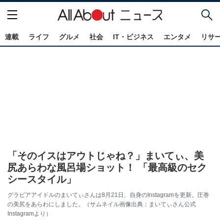
連載
ライフ
グルメ
社会
IT・ビジネス
エンタメ
リサ
「そのイスはアウトじゃね？」まいてぃ、美
尻あらわな風呂場ショット！ 「最高級のセク
シースタイル」
グラビアアイドルのまいてぃさんは8月21日、自身のInstagramを更新。圧巻
の美尻をあらわにしました。（サムネイル画像出典：まいてぃさん公式
Instagramより）