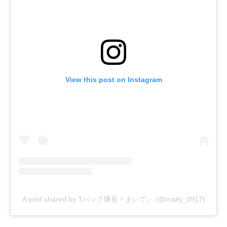
View this post on Instagram
A post shared by Tバック隊長！まいてぃ (@maity_0917)