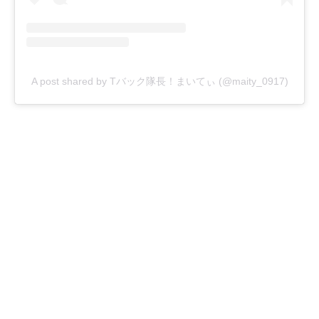
A post shared by Tバック隊長！まいてぃ (@maity_0917)