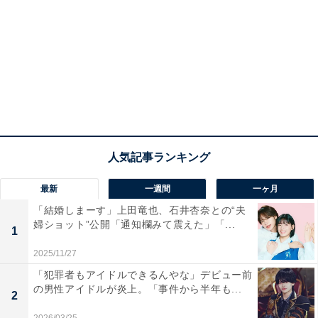
最新
一週間
一ヶ月
「結婚しまーす」上田竜也、石井杏奈との“夫
婦ショット”公開「通知欄みて震えた」「...
1
2025/11/27
「犯罪者もアイドルできるんやな」デビュー前
の男性アイドルが炎上。「事件から半年も...
2