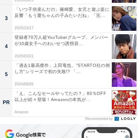
2026/03/25
「いつ子供産んだの」篠崎愛、女児と遊ぶ姿に
反響「もう愛ちゃんの子みたいだね」「完...
3
2025/10/17
登録者70万人超YouTuberグループ、メンバー
が10歳女子へのわいせつ誘拐容...
4
2025/03/21
「過去1最高傑作」上田竜也、“STARTO社の倒
し方”シリーズで初の失敗!? 「...
5
2024/08/26
「え、こんなセールやってたの？」80％OFF
以上が続々登場！Amazonの本気が...
PR
Amazon
Recommended by